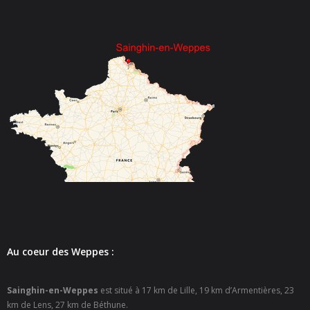
- - Espace culturel « La Scène »
- - Espace Musical
- Emploi Insertion Jeunes
- - la Mission Locale Métropole Sud
- - Nord Emploi
- Gestion des déchets
- Locations de salles
- Cimetière
- Parc et aires de jeux
Au coeur des Weppes :
- Urbanisme
Sainghin-en-Weppes
est situé à 17 km de Lille, 19 km d’Armentières, 23
km de Lens, 27 km de Béthune.
- CCAS