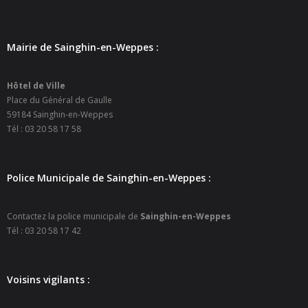
- Petite enfance
- - Maison de la Petite Enfance De Bulle en Bulles
Mairie de Sainghin-en-Weppes :
- - Micro-Crèches Atomes Crèchus
Hôtel de Ville
Place du Général de Gaulle
- - Micro-Crèches Léa et Léo / Hapili
59184 Sainghin-en-Weppes
Tél : 03 20 58 17 58
- - - Hapili Gare par Léa et Léo
- - - Hapili Égalité par Léa et Léo
Police Municipale de Sainghin-en-Weppes :
- Portail Famille
Contactez la police municipale de
Sainghin-en-Weppes
Mairie
Tél : 03 20 58 17 42
- Horaires d’ouverture
Voisins vigilants :
- CNI - Passeport - Certification d'identité numérique