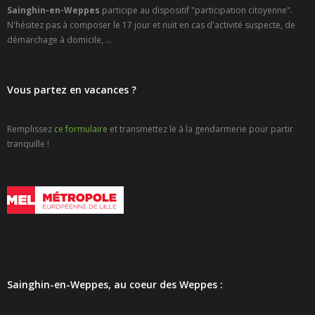
- - Carte Nationale d’Identité
Sainghin-en-Weppes
participe au dispositif "participation citoyenne".
N'hésitez pas à composer le 17 jour et nuit en cas d'activité suspecte, de
- - Passeport
démarchage à domicile, ...
- - Certification d’identité numérique
Vous partez en vacances ?
- Élections
Remplissez
ce formulaire
et transmettez le à la gendarmerie pour partir
- Etat civil – Recensement
tranquille !
- Mariage ou Pacs
- Agence postale communale
- Culture
- - Billetterie en ligne – Agenda Culturel
Sainghin-en-Weppes, au coeur des Weppes :
- - Médiathèque LA PARENTHÈSE