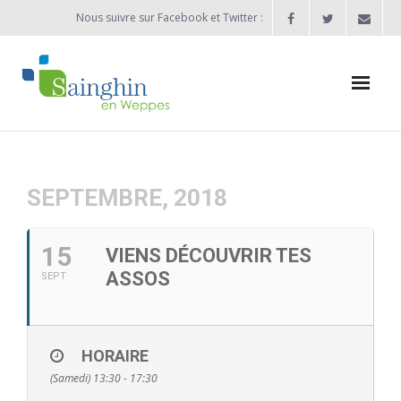
Nous suivre sur Facebook et Twitter :
Actualités
Agenda
SEPTEMBRE, 2018
Enfance / Jeunesse
15
VIENS DÉCOUVRIR TES
- Allocation d’études 2025/2026
ASSOS
SEPT
- Inscriptions rentrée scolaire 2026-2027
- Vie scolaire
HORAIRE
(Samedi) 13:30 - 17:30
- - Ecole Maternelle Thomas Pesquet