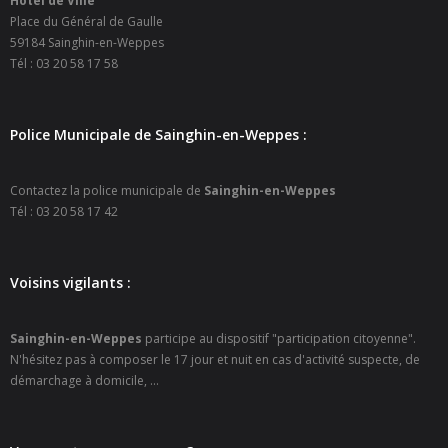
Hôtel de Ville
Place du Général de Gaulle
- - Ecole Yann Arthus-Bertrand
59184 Sainghin-en-Weppes
Tél : 03 20 58 17 58
- - Ecole Sainte Marie
- - Menus restaurant scolaire
Police Municipale de Sainghin-en-Weppes :
- Loisirs
Contactez la police municipale de
Sainghin-en-Weppes
- - Centres de loisirs
Tél : 03 20 58 17 42
- - Mercredis récréatifs
Voisins vigilants :
- - Espace jeunes 12 / 17 ans
- - Conseil Municipal Enfants
Sainghin-en-Weppes
participe au dispositif "participation citoyenne".
N'hésitez pas à composer le 17 jour et nuit en cas d'activité suspecte, de
- - Conseil Municipal Jeunes
démarchage à domicile, ...
- - Recrutement animateurs