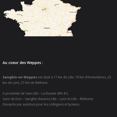
- - Carte Nationale d’Identité
- - Passeport
- - Certification d’identité numérique
- Élections
- Etat civil – Recensement
- Mariage ou Pacs
Au coeur des Weppes :
- Agence postale communale
Sainghin-en-Weppes
est situé à 17 km de Lille, 19 km d’Armentières, 23
km de Lens, 27 km de Béthune.
- Culture
A proximité de l’axe Lille – La Bassée (RN 41).
- - Billetterie en ligne – Agenda Culturel
Gare de Don – Sainghin (liaisons Lille – Lens et Lille – Béthune)
Desserte par autobus pour les collégiens et lycéens.
- - Médiathèque LA PARENTHÈSE