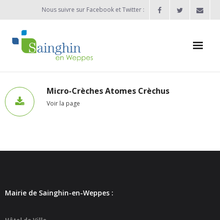
Nous suivre sur Facebook et Twitter :
Actualités
Micro-Crèches Atomes Crèchus
Voir la page
Agenda
Enfance / Jeunesse
- Allocation d’études 2025/2026
- Inscriptions rentrée scolaire 2026-2027
- Vie scolaire
Mairie de Sainghin-en-Weppes :
- - Ecole Maternelle Thomas Pesquet