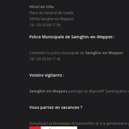
Hôtel de Ville
Place du Général de Gaulle
59184 Sainghin-en-Weppes
Tél : 03 20 58 17 58
Police Municipale de Sainghin-en-Weppes :
Contactez la police municipale de
Sainghin-en-Weppes
Tél : 03 20 58 17 42
Voisins vigilants :
Sainghin-en-Weppes
participe au dispositif "participation
Vous partez en vacances ?
Remplissez
ce formulaire
et transmettez le à la gendarmerie p