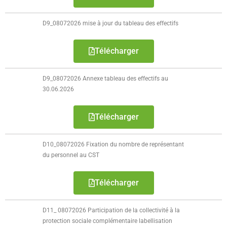
- - Espace culturel « La Scène »
- - Espace Musical
D9_08072026 mise à jour du tableau des effectifs
- Emploi Insertion Jeunes
Télécharger
- - la Mission Locale Métropole Sud
D9_08072026 Annexe tableau des effectifs au
30.06.2026
- - Nord Emploi
- Gestion des déchets
Télécharger
- Locations de salles
D10_08072026 Fixation du nombre de représentant
du personnel au CST
- Cimetière
- Parc et aires de jeux
Télécharger
- Urbanisme
D11_ 08072026 Participation de la collectivité à la
protection sociale complémentaire labellisation
- CCAS