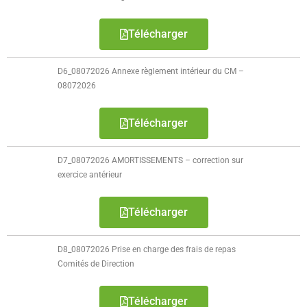
- - Carte Nationale d’Identité
Télécharger
- - Passeport
- - Certification d’identité numérique
D6_08072026 Annexe règlement intérieur du CM –
08072026
- Élections
Télécharger
- Etat civil – Recensement
- Mariage ou Pacs
D7_08072026 AMORTISSEMENTS – correction sur
exercice antérieur
- Agence postale communale
Télécharger
- Culture
- - Billetterie en ligne – Agenda Culturel
D8_08072026 Prise en charge des frais de repas
Comités de Direction
- - Médiathèque LA PARENTHÈSE
Télécharger