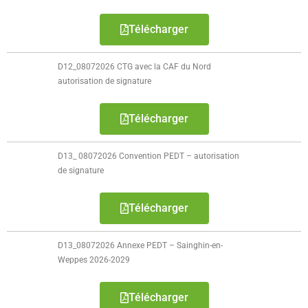
- Police Municipale
Télécharger
- Le journal de Sainghin-en-Weppes
D12_08072026 CTG avec la CAF du Nord
autorisation de signature
- Guide pratique 2022
Vie municipale
Télécharger
- Vos élus
D13_ 08072026 Convention PEDT – autorisation
de signature
- Procès-verbaux des Conseils Municipaux
Télécharger
Actes réglementaires
- Tous les actes réglementaires
D13_08072026 Annexe PEDT – Sainghin-en-
Weppes 2026-2029
- Police Sécurité
Télécharger
- Délibérations conseil municipal