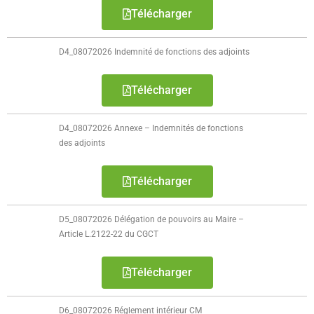
Télécharger
- Petite enfance
- - Maison de la Petite Enfance De Bulle en Bulles
D4_08072026 Indemnité de fonctions des adjoints
- - Micro-Crèches Atomes Crèchus
Télécharger
- - Micro-Crèches Léa et Léo / Hapili
D4_08072026 Annexe – Indemnités de fonctions
- - - Hapili Gare par Léa et Léo
des adjoints
- - - Hapili Égalité par Léa et Léo
Télécharger
- Portail Famille
D5_08072026 Délégation de pouvoirs au Maire –
Mairie
Article L.2122-22 du CGCT
- Horaires d’ouverture
Télécharger
- CNI - Passeport - Certification d'identité numérique
D6_08072026 Réglement intérieur CM