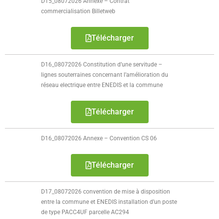
D15_08072026 Annexe – Contrat
- - Rapport d'Orientation Budgétaire 2018
commercialisation Billetweb
- - Présentation Débat d'Orientation budgétaire 2018
Télécharger
- - Rapport d'Orientation Budgétaire 2017
D16_08072026 Constitution d’une servitude –
lignes souterraines concernant l’amélioration du
- - Note de présentation brève et synthétique du budget
réseau electrique entre ENEDIS et la commune
primitif 2017
- - Rapport d'audit financier
Télécharger
Contact
D16_08072026 Annexe – Convention CS 06
Télécharger
D17_08072026 convention de mise à disposition
entre la commune et ENEDIS installation d’un poste
de type PACC4UF parcelle AC294