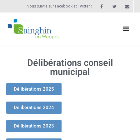
Nous suivre sur Facebook et Twitter :
Actualités
Délibérations conseil
Agenda
municipal
Enfance / Jeunesse
Délibérations 2025
- Allocation d’études 2025/2026
- Inscriptions rentrée scolaire 2026-2027
Délibérations 2024
- Vie scolaire
Délibérations 2023
- - Ecole Maternelle Thomas Pesquet