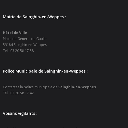
Mairie de Sainghin-en-Weppes :
Hôtel de Ville
Place du Général de Gaulle
59184 Sainghin-en-Weppes
Tél : 03 20 58 17 58
Police Municipale de Sainghin-en-Weppes :
Contactez la police municipale de
Sainghin-en-Weppes
Tél : 03 20 58 17 42
Voisins vigilants :