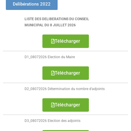
Délibérations 2022
- - Ecole Yann Arthus-Bertrand
LISTE DES DELIBERATIONS DU CONSEIL
- - Ecole Sainte Marie
MUNICIPAL DU 8 JUILLET 2026
- - Menus restaurant scolaire
Télécharger
- Loisirs
D1_08072026 Election du Maire
- - Centres de loisirs
- - Mercredis récréatifs
Télécharger
- - Espace jeunes 12 / 17 ans
D2_08072026 Détermination du nombre d’adjoints
- - Conseil Municipal Enfants
Télécharger
- - Conseil Municipal Jeunes
D3_08072026 Election des adjoints
- - Recrutement animateurs