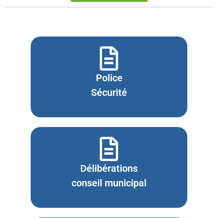
- - Rapport d'Orientation Budgétaire 2018
- - Présentation Débat d'Orientation budgétaire 2018
- - Rapport d'Orientation Budgétaire 2017
- - Note de présentation brève et synthétique du budget
Police
primitif 2017
Sécurité
- - Rapport d'audit financier
Contact
Délibérations
conseil municipal