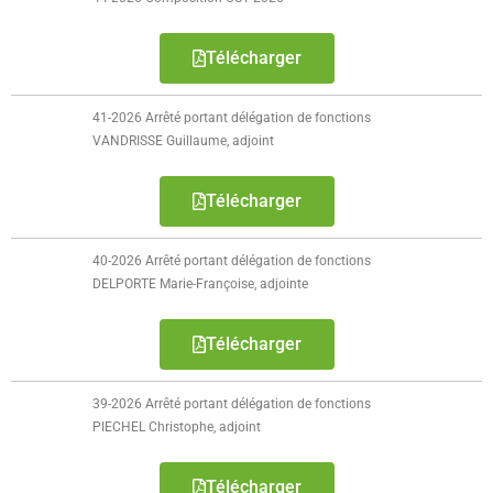
- Petite enfance
Télécharger
- - Maison de la Petite Enfance De Bulle en Bulles
- - Micro-Crèches Atomes Crèchus
41-2026 Arrêté portant délégation de fonctions
VANDRISSE Guillaume, adjoint
- - Micro-Crèches Léa et Léo / Hapili
Télécharger
- - - Hapili Gare par Léa et Léo
40-2026 Arrêté portant délégation de fonctions
- - - Hapili Égalité par Léa et Léo
DELPORTE Marie-Françoise, adjointe
- Portail Famille
Télécharger
Mairie
39-2026 Arrêté portant délégation de fonctions
- Horaires d’ouverture
PIECHEL Christophe, adjoint
- CNI - Passeport - Certification d'identité numérique
Télécharger