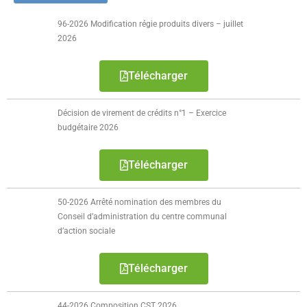
- - Ecole Yann Arthus-Bertrand
96-2026 Modification régie produits divers – juillet
2026
- - Ecole Sainte Marie
Télécharger
- - Menus restaurant scolaire
- Loisirs
Décision de virement de crédits n°1 – Exercice
budgétaire 2026
- - Centres de loisirs
Télécharger
- - Mercredis récréatifs
- - Espace jeunes 12 / 17 ans
50-2026 Arrêté nomination des membres du
Conseil d’administration du centre communal
- - Conseil Municipal Enfants
d’action sociale
- - Conseil Municipal Jeunes
Télécharger
- - Recrutement animateurs
44-2026 Composition CST 2026