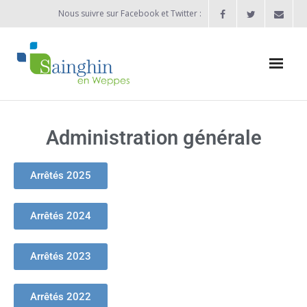
Nous suivre sur Facebook et Twitter :
Actualités
Administration générale
Agenda
Enfance / Jeunesse
Arrêtés 2025
- Allocation d’études 2025/2026
Arrêtés 2024
- Inscriptions rentrée scolaire 2026-2027
Arrêtés 2023
- Vie scolaire
- - Ecole Maternelle Thomas Pesquet
Arrêtés 2022