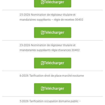
Télécharger
- Police Municipale
25-2026 Nomination de régisseur titulaire et
- Le journal de Sainghin-en-Weppes
mandataires suppléants – régie de recettes 30402
- Guide pratique 2022
Télécharger
Vie municipale
23-2026 Nomination de régisseur titulaire et
- Vos élus
mandataires suppléants régie d’avances 30402
- Procès-verbaux des Conseils Municipaux
Télécharger
Actes réglementaires
6-2026 Tarification droit de place marché nocturne
- Tous les actes réglementaires
Télécharger
- Police Sécurité
5-2026 Tarification occupaton domaine public –
- Délibérations conseil municipal