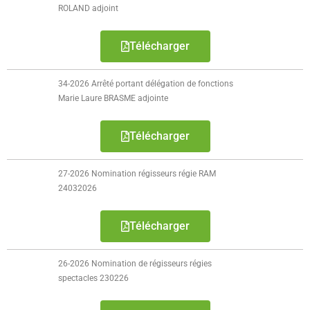
- - Espace culturel « La Scène »
ROLAND adjoint
- - Espace Musical
Télécharger
- Emploi Insertion Jeunes
34-2026 Arrêté portant délégation de fonctions
- - la Mission Locale Métropole Sud
Marie Laure BRASME adjointe
- - Nord Emploi
Télécharger
- Gestion des déchets
27-2026 Nomination régisseurs régie RAM
- Locations de salles
24032026
- Cimetière
Télécharger
- Parc et aires de jeux
26-2026 Nomination de régisseurs régies
- Urbanisme
spectacles 230226
- CCAS