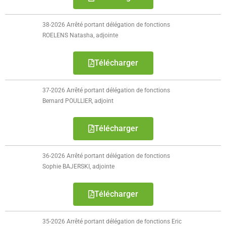
- - Carte Nationale d’Identité
38-2026 Arrêté portant délégation de fonctions
- - Passeport
ROELENS Natasha, adjointe
- - Certification d’identité numérique
Télécharger
- Élections
37-2026 Arrêté portant délégation de fonctions
- Etat civil – Recensement
Bernard POULLIER, adjoint
- Mariage ou Pacs
Télécharger
- Agence postale communale
36-2026 Arrêté portant délégation de fonctions
- Culture
Sophie BAJERSKI, adjointe
- - Billetterie en ligne – Agenda Culturel
Télécharger
- - Médiathèque LA PARENTHÈSE
35-2026 Arrêté portant délégation de fonctions Eric