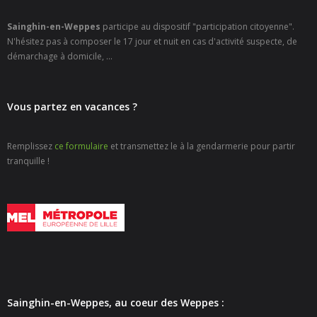
- - Espace culturel « La Scène »
Sainghin-en-Weppes
participe au dispositif "participation citoyenne".
- - Espace Musical
N'hésitez pas à composer le 17 jour et nuit en cas d'activité suspecte, de
démarchage à domicile, ...
- Emploi Insertion Jeunes
- - la Mission Locale Métropole Sud
Vous partez en vacances ?
- - Nord Emploi
Remplissez
ce formulaire
et transmettez le à la gendarmerie pour partir
- Gestion des déchets
tranquille !
- Locations de salles
- Cimetière
- Parc et aires de jeux
- Urbanisme
Sainghin-en-Weppes, au coeur des Weppes :
- CCAS