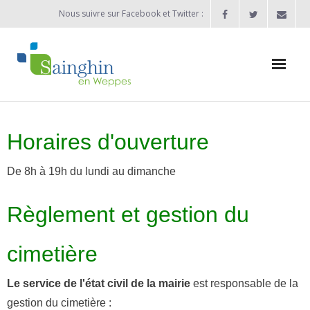
Nous suivre sur Facebook et Twitter :
Actualités
Horaires d'ouverture
Agenda
De 8h à 19h du lundi au dimanche
Enfance / Jeunesse
- Allocation d’études 2025/2026
Règlement et gestion du
- Inscriptions rentrée scolaire 2026-2027
cimetière
- Vie scolaire
Le service de l'état civil de la mairie
est responsable de la
- - Ecole Maternelle Thomas Pesquet
gestion du cimetière :