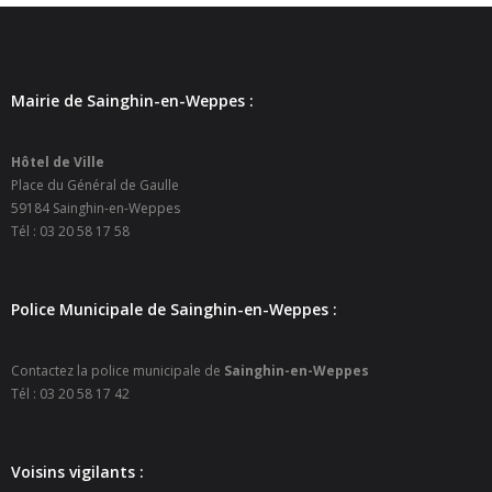
- - Carte Nationale d’Identité
- - Passeport
Mairie de Sainghin-en-Weppes :
- - Certification d’identité numérique
- Élections
Hôtel de Ville
Place du Général de Gaulle
- Etat civil – Recensement
59184 Sainghin-en-Weppes
Tél : 03 20 58 17 58
- Mariage ou Pacs
- Agence postale communale
Police Municipale de Sainghin-en-Weppes :
- Culture
Contactez la police municipale de
Sainghin-en-Weppes
Tél : 03 20 58 17 42
- - Billetterie en ligne – Agenda Culturel
- - Médiathèque LA PARENTHÈSE
Voisins vigilants :