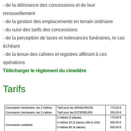
- de la délivrance des concessions et de leur
- - Ecole Yann Arthus-Bertrand
renouvellement
- - Ecole Sainte Marie
- de la gestion des emplacements en terrain ordinaire
- du suivi des tarifs des concessions
- - Menus restaurant scolaire
- de la perception de taxes et redevances funéraires, le cas
échéant
- Loisirs
- de la tenue des cahiers et registres afférant à ces
- - Centres de loisirs
opérations
Télécharger le règlement du cimetière
- - Mercredis récréatifs
- - Espace jeunes 12 / 17 ans
Tarifs
- - Conseil Municipal Enfants
- - Conseil Municipal Jeunes
- - Recrutement animateurs