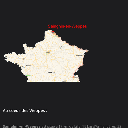
- Police Municipale
- Le journal de Sainghin-en-Weppes
- Guide pratique 2022
Vie municipale
- Vos élus
- Procès-verbaux des Conseils Municipaux
Actes réglementaires
- Tous les actes réglementaires
Au coeur des Weppes :
- Police Sécurité
- Délibérations conseil municipal
Sainghin-en-Weppes
est situé à 17 km de Lille, 19 km d’Armentières, 23