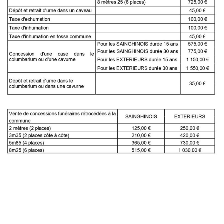
- Petite enfance
- - Maison de la Petite Enfance De Bulle en Bulles
- - Micro-Crèches Atomes Crèchus
- - Micro-Crèches Léa et Léo / Hapili
- - - Hapili Gare par Léa et Léo
- - - Hapili Égalité par Léa et Léo
- Portail Famille
Mairie
- Horaires d’ouverture
- CNI - Passeport - Certification d'identité numérique