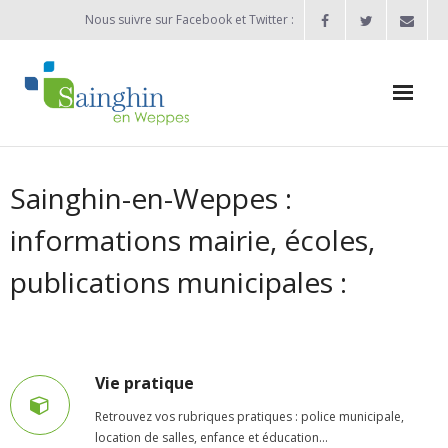
Nous suivre sur Facebook et Twitter :
Actualités
Sainghin-en-Weppes :
Agenda
informations mairie, écoles,
Enfance / Jeunesse
publications municipales :
- Allocation d’études 2025/2026
- Inscriptions rentrée scolaire 2026-2027
Vie pratique
- Vie scolaire
Retrouvez vos rubriques pratiques : police municipale,
- - Ecole Maternelle Thomas Pesquet
location de salles, enfance et éducation...