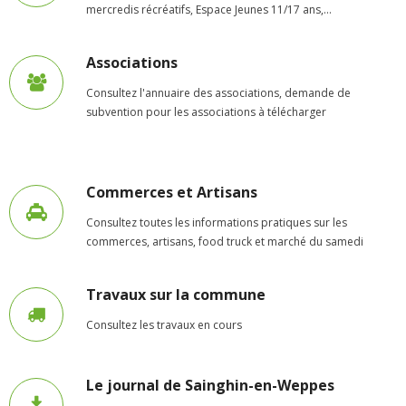
mercredis récréatifs, Espace Jeunes 11/17 ans,…
- Petite enfance
- - Maison de la Petite Enfance De Bulle en Bulles
Associations
Consultez l'annuaire des associations, demande de
- - Micro-Crèches Atomes Crèchus
subvention pour les associations à télécharger
- - Micro-Crèches Léa et Léo / Hapili
- - - Hapili Gare par Léa et Léo
Commerces et Artisans
- - - Hapili Égalité par Léa et Léo
Consultez toutes les informations pratiques sur les
commerces, artisans, food truck et marché du samedi
- Portail Famille
Travaux sur la commune
Mairie
Consultez les travaux en cours
- Horaires d’ouverture
- CNI - Passeport - Certification d'identité numérique
Le journal de Sainghin-en-Weppes