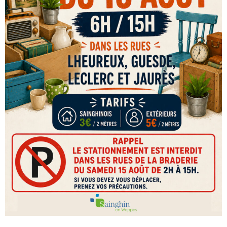
- - Espace culturel « La Scène »
- - Espace Musical
- Emploi Insertion Jeunes
- - la Mission Locale Métropole Sud
- - Nord Emploi
- Gestion des déchets
- Locations de salles
- Cimetière
- Parc et aires de jeux
- Urbanisme
- CCAS