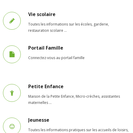
- - Ecole Yann Arthus-Bertrand
Vie scolaire
- - Ecole Sainte Marie
Toutes les informations sur les écoles, garderie,
restauration scolaire …
- - Menus restaurant scolaire
Portail Famille
- Loisirs
Connectez-vous au portail famille
- - Centres de loisirs
- - Mercredis récréatifs
Petite Enfance
- - Espace jeunes 12 / 17 ans
Maison de la Petite Enfance, Micro-crèches, assistantes
- - Conseil Municipal Enfants
maternelles ...
- - Conseil Municipal Jeunes
Jeunesse
- - Recrutement animateurs
Toutes les informations pratiques sur les accueils de loisirs,