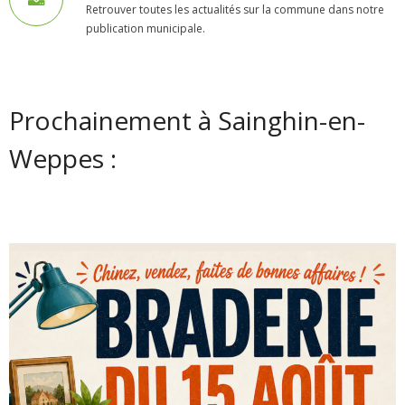
Retrouver toutes les actualités sur la commune dans notre
- - Carte Nationale d’Identité
publication municipale.
- - Passeport
- - Certification d’identité numérique
Prochainement à Sainghin-en-
- Élections
Weppes :
- Etat civil – Recensement
- Mariage ou Pacs
- Agence postale communale
- Culture
- - Billetterie en ligne – Agenda Culturel
- - Médiathèque LA PARENTHÈSE