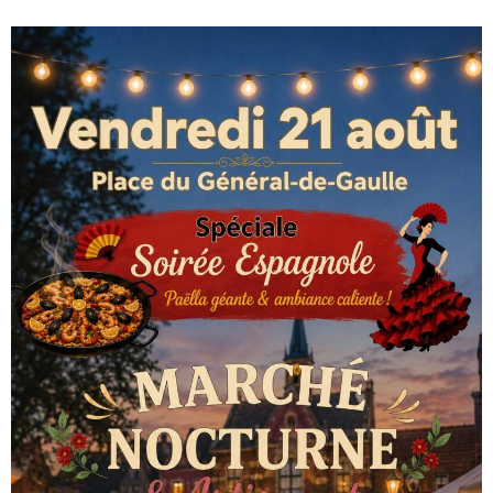
- Police Municipale
- Le journal de Sainghin-en-Weppes
- Guide pratique 2022
Vie municipale
- Vos élus
- Procès-verbaux des Conseils Municipaux
Actes réglementaires
- Tous les actes réglementaires
- Police Sécurité
- Délibérations conseil municipal