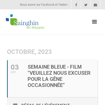
Nous suivre sur Facebook et Twitter :
Actualités
Agenda
OCTOBRE, 2023
Enfance / Jeunesse
03
SEMAINE BLEUE - FILM
- Allocation d’études 2025/2026
"VEUILLEZ NOUS EXCUSER
OCT
POUR LA GÊNE
- Inscriptions rentrée scolaire 2026-2027
OCCASIONNÉE"
- Vie scolaire
- - Ecole Maternelle Thomas Pesquet