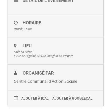
DÉTAIL DE L'ÉVÈNEMENT
- - Ecole Yann Arthus-Bertrand
- - Ecole Sainte Marie
HORAIRE
- - Menus restaurant scolaire
(Mardi) 15:00
- Loisirs
LIEU
- - Centres de loisirs
Salle La Scène
6 rue de l'égalité, 59184 Sainghin-en-Weppes
- - Mercredis récréatifs
- - Espace jeunes 12 / 17 ans
ORGANISÉ PAR
Centre Communal d'Action Sociale
- - Conseil Municipal Enfants
- - Conseil Municipal Jeunes
AJOUTER À ICAL
AJOUTER À GOOGLECAL
- - Recrutement animateurs