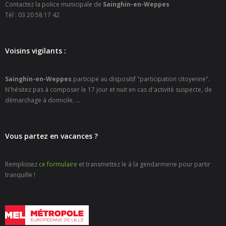
Contactez la police municipale de
Sainghin-en-Weppes
- - Carte Nationale d’Identité
Tél : 03 20 58 17 42
- - Passeport
Voisins vigilants :
- - Certification d’identité numérique
- Élections
Sainghin-en-Weppes
participe au dispositif "participation citoyenne".
N'hésitez pas à composer le 17 jour et nuit en cas d'activité suspecte, de
- Etat civil – Recensement
démarchage à domicile, ...
- Mariage ou Pacs
Vous partez en vacances ?
- Agence postale communale
- Culture
Remplissez
ce formulaire
et transmettez le à la gendarmerie pour partir
tranquille !
- - Billetterie en ligne – Agenda Culturel
- - Médiathèque LA PARENTHÈSE