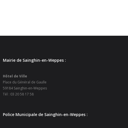
- Petite enfance
- - Maison de la Petite Enfance De Bulle en Bulles
- - Micro-Crèches Atomes Crèchus
- - Micro-Crèches Léa et Léo / Hapili
- - - Hapili Gare par Léa et Léo
Mairie de Sainghin-en-Weppes :
- - - Hapili Égalité par Léa et Léo
Hôtel de Ville
- Portail Famille
Place du Général de Gaulle
59184 Sainghin-en-Weppes
Mairie
Tél : 03 20 58 17 58
- Horaires d’ouverture
Police Municipale de Sainghin-en-Weppes :
- CNI - Passeport - Certification d'identité numérique