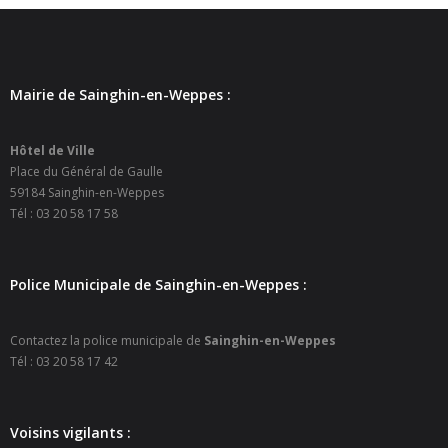
- Petite enfance
- - Maison de la Petite Enfance De Bulle en Bulles
Mairie de Sainghin-en-Weppes :
- - Micro-Crèches Atomes Crèchus
Hôtel de Ville
- - Micro-Crèches Léa et Léo / Hapili
Place du Général de Gaulle
59184 Sainghin-en-Weppes
- - - Hapili Gare par Léa et Léo
Tél : 03 20 58 17 58
- - - Hapili Égalité par Léa et Léo
Police Municipale de Sainghin-en-Weppes :
- Portail Famille
Mairie
Contactez la police municipale de
Sainghin-en-Weppes
Tél : 03 20 58 17 42
- Horaires d’ouverture
- CNI - Passeport - Certification d'identité numérique
Voisins vigilants :