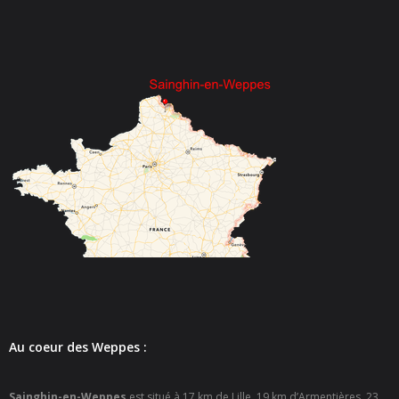
- - Espace culturel « La Scène »
- - Espace Musical
- Emploi Insertion Jeunes
- - la Mission Locale Métropole Sud
- - Nord Emploi
- Gestion des déchets
- Locations de salles
- Cimetière
- Parc et aires de jeux
Au coeur des Weppes :
- Urbanisme
- CCAS
Sainghin-en-Weppes
est situé à 17 km de Lille, 19 km d’Armentières, 23