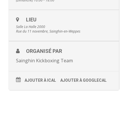
(Dimanche) 10:00 - 18:00
- - Ecole Yann Arthus-Bertrand
LIEU
- - Ecole Sainte Marie
Salle La Halle 2000
Rue du 11 novembre, Sainghin-en-Weppes
- - Menus restaurant scolaire
- Loisirs
ORGANISÉ PAR
- - Centres de loisirs
Sainghin Kickboxing Team
- - Mercredis récréatifs
AJOUTER À ICAL
AJOUTER À GOOGLECAL
- - Espace jeunes 12 / 17 ans
- - Conseil Municipal Enfants
- - Conseil Municipal Jeunes
- - Recrutement animateurs