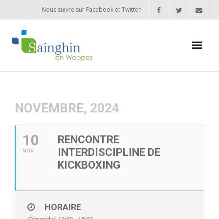
Nous suivre sur Facebook et Twitter :
Actualités
Agenda
NOVEMBRE, 2024
Enfance / Jeunesse
10
RENCONTRE
- Allocation d’études 2025/2026
INTERDISCIPLINE DE
NOV
KICKBOXING
- Inscriptions rentrée scolaire 2026-2027
- Vie scolaire
HORAIRE
- - Ecole Maternelle Thomas Pesquet