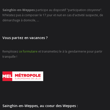
- - Carte Nationale d’Identité
Sainghin-en-Weppes
participe au dispositif "participation citoyenne".
- - Passeport
N'hésitez pas à composer le 17 jour et nuit en cas d'activité suspecte, de
démarchage à domicile, ...
- - Certification d’identité numérique
- Élections
Vous partez en vacances ?
- Etat civil – Recensement
Remplissez
ce formulaire
et transmettez le à la gendarmerie pour partir
tranquille !
- Mariage ou Pacs
- Agence postale communale
- Culture
- - Billetterie en ligne – Agenda Culturel
- - Médiathèque LA PARENTHÈSE
Sainghin-en-Weppes, au coeur des Weppes :