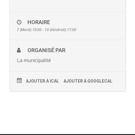
- - Ecole Yann Arthus-Bertrand
- - Ecole Sainte Marie
HORAIRE
7 (Mardi) 10:00 - 10 (Vendredi) 17:00
- - Menus restaurant scolaire
- Loisirs
ORGANISÉ PAR
La municipalité
- - Centres de loisirs
- - Mercredis récréatifs
AJOUTER À ICAL
AJOUTER À GOOGLECAL
- - Espace jeunes 12 / 17 ans
- - Conseil Municipal Enfants
- - Conseil Municipal Jeunes
- - Recrutement animateurs