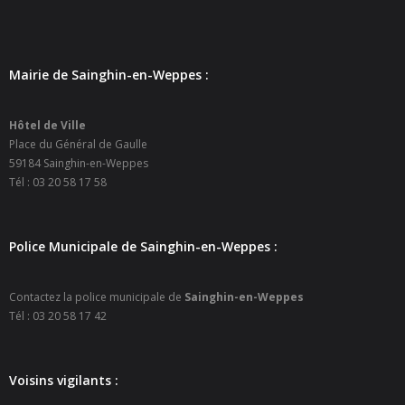
- Petite enfance
- - Maison de la Petite Enfance De Bulle en Bulles
Mairie de Sainghin-en-Weppes :
- - Micro-Crèches Atomes Crèchus
Hôtel de Ville
- - Micro-Crèches Léa et Léo / Hapili
Place du Général de Gaulle
59184 Sainghin-en-Weppes
- - - Hapili Gare par Léa et Léo
Tél : 03 20 58 17 58
- - - Hapili Égalité par Léa et Léo
Police Municipale de Sainghin-en-Weppes :
- Portail Famille
Mairie
Contactez la police municipale de
Sainghin-en-Weppes
Tél : 03 20 58 17 42
- Horaires d’ouverture
- CNI - Passeport - Certification d'identité numérique
Voisins vigilants :