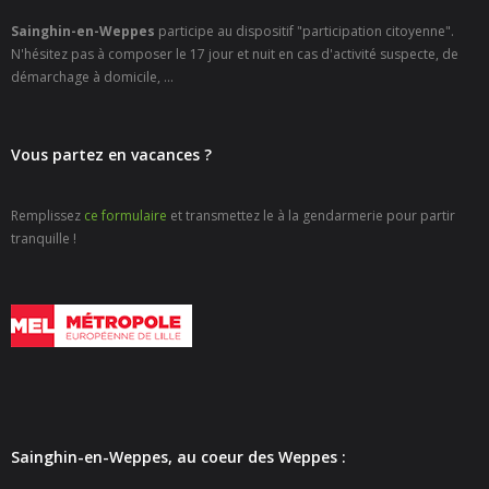
- - Carte Nationale d’Identité
Sainghin-en-Weppes
participe au dispositif "participation citoyenne".
N'hésitez pas à composer le 17 jour et nuit en cas d'activité suspecte, de
- - Passeport
démarchage à domicile, ...
- - Certification d’identité numérique
Vous partez en vacances ?
- Élections
- Etat civil – Recensement
Remplissez
ce formulaire
et transmettez le à la gendarmerie pour partir
tranquille !
- Mariage ou Pacs
- Agence postale communale
- Culture
- - Billetterie en ligne – Agenda Culturel
- - Médiathèque LA PARENTHÈSE
Sainghin-en-Weppes, au coeur des Weppes :