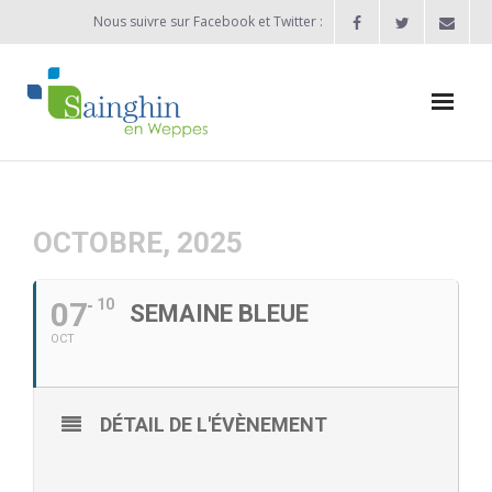
Nous suivre sur Facebook et Twitter :
Actualités
Agenda
OCTOBRE, 2025
Enfance / Jeunesse
07
10
SEMAINE BLEUE
- Allocation d’études 2025/2026
OCT
- Inscriptions rentrée scolaire 2026-2027
DÉTAIL DE L'ÉVÈNEMENT
- Vie scolaire
- - Ecole Maternelle Thomas Pesquet