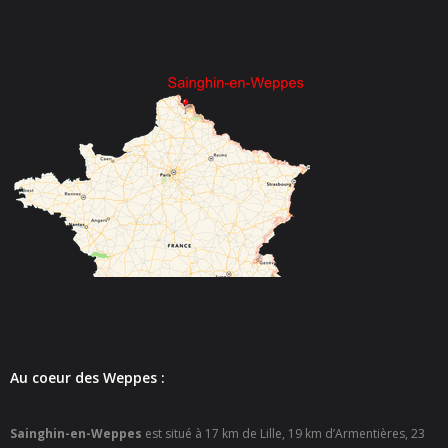
- - Espace culturel « La Scène »
- - Espace Musical
- Emploi Insertion Jeunes
- - la Mission Locale Métropole Sud
- - Nord Emploi
- Gestion des déchets
- Locations de salles
- Cimetière
- Parc et aires de jeux
Au coeur des Weppes :
- Urbanisme
Sainghin-en-Weppes
est situé à 17 km de Lille, 19 km d’Armentières, 23
- CCAS