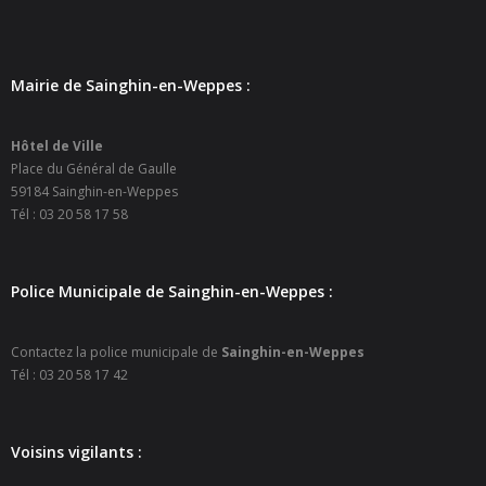
- Petite enfance
- - Maison de la Petite Enfance De Bulle en Bulles
Mairie de Sainghin-en-Weppes :
- - Micro-Crèches Atomes Crèchus
Hôtel de Ville
- - Micro-Crèches Léa et Léo / Hapili
Place du Général de Gaulle
59184 Sainghin-en-Weppes
- - - Hapili Gare par Léa et Léo
Tél : 03 20 58 17 58
- - - Hapili Égalité par Léa et Léo
Police Municipale de Sainghin-en-Weppes :
- Portail Famille
Contactez la police municipale de
Sainghin-en-Weppes
Mairie
Tél : 03 20 58 17 42
- Horaires d’ouverture
Voisins vigilants :
- CNI - Passeport - Certification d'identité numérique