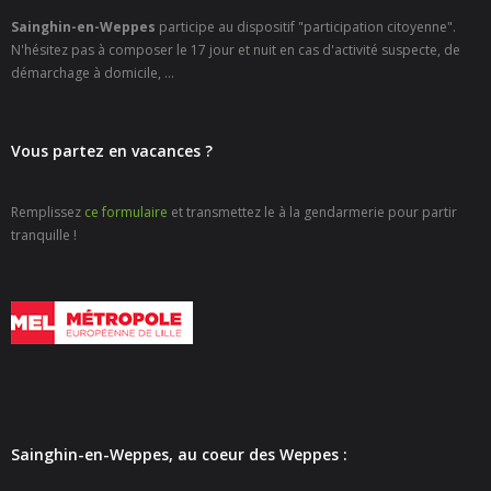
- - Carte Nationale d’Identité
Sainghin-en-Weppes
participe au dispositif "participation citoyenne".
N'hésitez pas à composer le 17 jour et nuit en cas d'activité suspecte, de
- - Passeport
démarchage à domicile, ...
- - Certification d’identité numérique
Vous partez en vacances ?
- Élections
- Etat civil – Recensement
Remplissez
ce formulaire
et transmettez le à la gendarmerie pour partir
tranquille !
- Mariage ou Pacs
- Agence postale communale
- Culture
- - Billetterie en ligne – Agenda Culturel
- - Médiathèque LA PARENTHÈSE
Sainghin-en-Weppes, au coeur des Weppes :