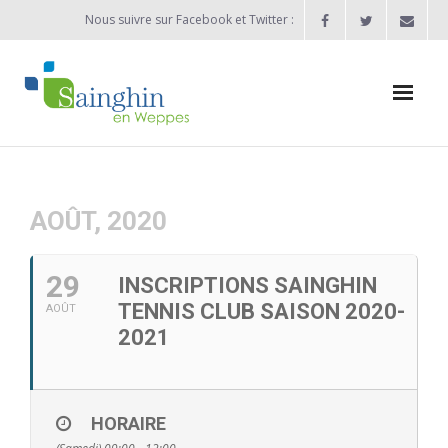
Nous suivre sur Facebook et Twitter :
Actualités
Agenda
AOÛT, 2020
Enfance / Jeunesse
29
INSCRIPTIONS SAINGHIN
- Allocation d’études 2025/2026
TENNIS CLUB SAISON 2020-
AOÛT
2021
- Inscriptions rentrée scolaire 2026-2027
- Vie scolaire
HORAIRE
- - Ecole Maternelle Thomas Pesquet