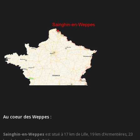
- - Espace culturel « La Scène »
- - Espace Musical
- Emploi Insertion Jeunes
- - la Mission Locale Métropole Sud
- - Nord Emploi
- Gestion des déchets
- Locations de salles
- Cimetière
- Parc et aires de jeux
Au coeur des Weppes :
- Urbanisme
Sainghin-en-Weppes
est situé à 17 km de Lille, 19 km d’Armentières, 23
- CCAS