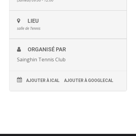
(Samedi) 09:00 - 12:00
- - Ecole Yann Arthus-Bertrand
LIEU
- - Ecole Sainte Marie
salle de Tennis
- - Menus restaurant scolaire
- Loisirs
ORGANISÉ PAR
Sainghin Tennis Club
- - Centres de loisirs
- - Mercredis récréatifs
AJOUTER À ICAL
AJOUTER À GOOGLECAL
- - Espace jeunes 12 / 17 ans
- - Conseil Municipal Enfants
- - Conseil Municipal Jeunes
- - Recrutement animateurs