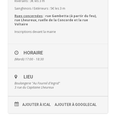
Riverains : 3€ les 3 m
- - Ecole Yann Arthus-Bertrand
Sainghinois / Extérieurs : 5€ les 3 m
Rues concernées
:
rue Gambetta (à partir du feu),
- - Ecole Sainte Marie
rue Lheureux, ruelle de la Concorde et la rue
Voltaire
- - Menus restaurant scolaire
Inscriptions devant la mairie
- Loisirs
HORAIRE
- - Centres de loisirs
(Mardi) 17:00 - 18:30
- - Mercredis récréatifs
- - Espace jeunes 12 / 17 ans
LIEU
Boulangerie "Au Fournil d'Ingrid"
- - Conseil Municipal Enfants
3 rue du Capitaine Lheureux
- - Conseil Municipal Jeunes
AJOUTER À ICAL
AJOUTER À GOOGLECAL
- - Recrutement animateurs