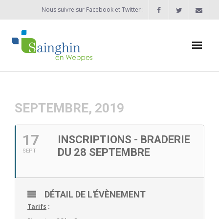
Nous suivre sur Facebook et Twitter :
Actualités
Agenda
SEPTEMBRE, 2019
Enfance / Jeunesse
17
INSCRIPTIONS - BRADERIE
- Allocation d’études 2025/2026
DU 28 SEPTEMBRE
SEPT
- Inscriptions rentrée scolaire 2026-2027
- Vie scolaire
DÉTAIL DE L'ÉVÈNEMENT
Tarifs
:
- - Ecole Maternelle Thomas Pesquet