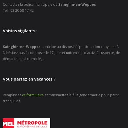
- - Carte Nationale d’Identité
Contactez la police municipale de
Sainghin-en-Weppes
Tél : 03 20 58 17 42
- - Passeport
- - Certification d’identité numérique
Voisins vigilants :
- Élections
Sainghin-en-Weppes
participe au dispositif "participation citoyenne".
N'hésitez pas à composer le 17 jour et nuit en cas d'activité suspecte, de
- Etat civil – Recensement
démarchage à domicile, ...
- Mariage ou Pacs
Vous partez en vacances ?
- Agence postale communale
- Culture
Remplissez
ce formulaire
et transmettez le à la gendarmerie pour partir
tranquille !
- - Billetterie en ligne – Agenda Culturel
- - Médiathèque LA PARENTHÈSE