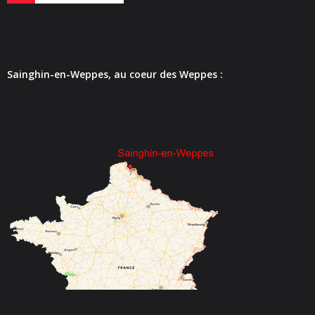
- - Espace culturel « La Scène »
- - Espace Musical
- Emploi Insertion Jeunes
Sainghin-en-Weppes, au coeur des Weppes :
- - la Mission Locale Métropole Sud
- - Nord Emploi
- Gestion des déchets
- Locations de salles
- Cimetière
- Parc et aires de jeux
- Urbanisme
- CCAS