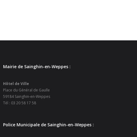
- Petite enfance
- - Maison de la Petite Enfance De Bulle en Bulles
- - Micro-Crèches Atomes Crèchus
- - Micro-Crèches Léa et Léo / Hapili
- - - Hapili Gare par Léa et Léo
Mairie de Sainghin-en-Weppes :
- - - Hapili Égalité par Léa et Léo
Hôtel de Ville
- Portail Famille
Place du Général de Gaulle
59184 Sainghin-en-Weppes
Mairie
Tél : 03 20 58 17 58
- Horaires d’ouverture
Police Municipale de Sainghin-en-Weppes :
- CNI - Passeport - Certification d'identité numérique