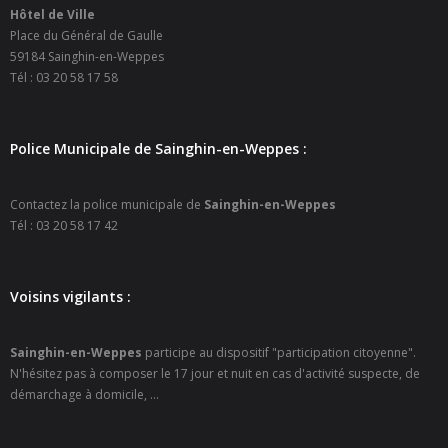
Hôtel de Ville
- Petite enfance
Place du Général de Gaulle
59184 Sainghin-en-Weppes
- - Maison de la Petite Enfance De Bulle en Bulles
Tél : 03 20 58 17 58
- - Micro-Crèches Atomes Crèchus
Police Municipale de Sainghin-en-Weppes :
- - Micro-Crèches Léa et Léo / Hapili
- - - Hapili Gare par Léa et Léo
Contactez la police municipale de
Sainghin-en-Weppes
Tél : 03 20 58 17 42
- - - Hapili Égalité par Léa et Léo
- Portail Famille
Voisins vigilants :
Mairie
Sainghin-en-Weppes
participe au dispositif "participation citoyenne".
- Horaires d’ouverture
N'hésitez pas à composer le 17 jour et nuit en cas d'activité suspecte, de
démarchage à domicile, ...
- CNI - Passeport - Certification d'identité numérique