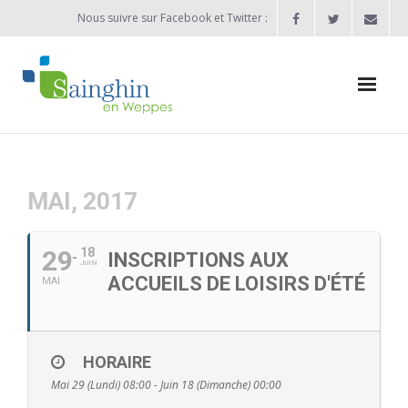
Nous suivre sur Facebook et Twitter :
Actualités
Agenda
MAI, 2017
Enfance / Jeunesse
29
18
INSCRIPTIONS AUX
JUIN
- Allocation d’études 2025/2026
ACCUEILS DE LOISIRS D'ÉTÉ
MAI
- Inscriptions rentrée scolaire 2026-2027
- Vie scolaire
HORAIRE
Mai 29 (Lundi) 08:00 - Juin 18 (Dimanche) 00:00
- - Ecole Maternelle Thomas Pesquet