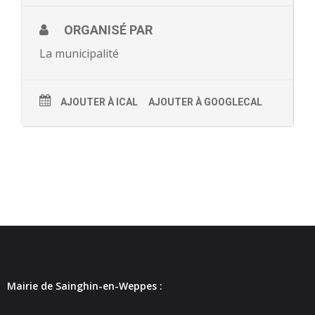
- - Ecole Yann Arthus-Bertrand
ORGANISÉ PAR
- - Ecole Sainte Marie
La municipalité
- - Menus restaurant scolaire
AJOUTER À ICAL
AJOUTER À GOOGLECAL
- Loisirs
- - Centres de loisirs
- - Mercredis récréatifs
- - Espace jeunes 12 / 17 ans
- - Conseil Municipal Enfants
- - Conseil Municipal Jeunes
Mairie de Sainghin-en-Weppes :
- - Recrutement animateurs