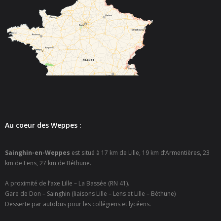
- - Espace culturel « La Scène »
- - Espace Musical
- Emploi Insertion Jeunes
- - la Mission Locale Métropole Sud
- - Nord Emploi
- Gestion des déchets
Au coeur des Weppes :
- Locations de salles
Sainghin-en-Weppes
est situé à 17 km de Lille, 19 km d’Armentières, 23
- Cimetière
km de Lens, 27 km de Béthune.
- Parc et aires de jeux
A proximité de l’axe Lille – La Bassée (RN 41).
Gare de Don – Sainghin (liaisons Lille – Lens et Lille – Béthune)
- Urbanisme
Desserte par autobus pour les collégiens et lycéens.
- CCAS