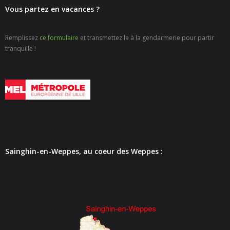
- - Carte Nationale d’Identité
Vous partez en vacances ?
- - Passeport
Remplissez
ce formulaire
et transmettez le à la gendarmerie pour partir
tranquille !
- - Certification d’identité numérique
- Élections
- Etat civil – Recensement
- Mariage ou Pacs
- Agence postale communale
Sainghin-en-Weppes, au coeur des Weppes :
- Culture
- - Billetterie en ligne – Agenda Culturel
- - Médiathèque LA PARENTHÈSE