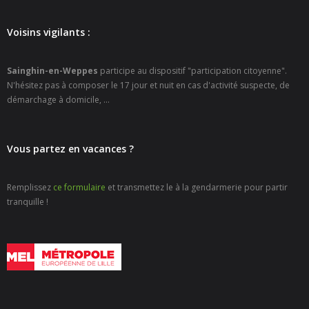
- - Carte Nationale d’Identité
Voisins vigilants :
- - Passeport
- - Certification d’identité numérique
Sainghin-en-Weppes
participe au dispositif "participation citoyenne".
N'hésitez pas à composer le 17 jour et nuit en cas d'activité suspecte, de
- Élections
démarchage à domicile, ...
- Etat civil – Recensement
Vous partez en vacances ?
- Mariage ou Pacs
Remplissez
ce formulaire
et transmettez le à la gendarmerie pour partir
- Agence postale communale
tranquille !
- Culture
- - Billetterie en ligne – Agenda Culturel
- - Médiathèque LA PARENTHÈSE