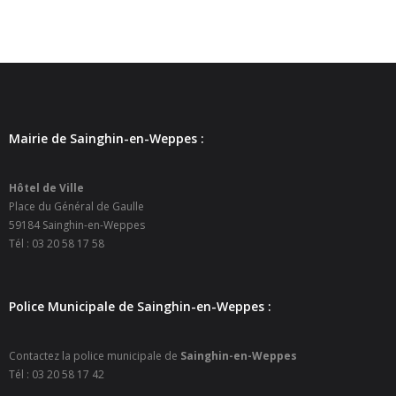
- Petite enfance
- - Maison de la Petite Enfance De Bulle en Bulles
- - Micro-Crèches Atomes Crèchus
- - Micro-Crèches Léa et Léo / Hapili
Mairie de Sainghin-en-Weppes :
- - - Hapili Gare par Léa et Léo
Hôtel de Ville
Place du Général de Gaulle
- - - Hapili Égalité par Léa et Léo
59184 Sainghin-en-Weppes
Tél : 03 20 58 17 58
- Portail Famille
Mairie
Police Municipale de Sainghin-en-Weppes :
- Horaires d’ouverture
Contactez la police municipale de
Sainghin-en-Weppes
- CNI - Passeport - Certification d'identité numérique
Tél : 03 20 58 17 42