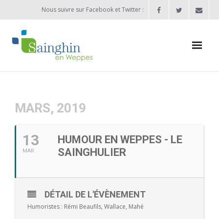
Nous suivre sur Facebook et Twitter :
Actualités
Agenda
MARS, 2019
Enfance / Jeunesse
13
HUMOUR EN WEPPES - LE
- Allocation d’études 2025/2026
SAINGHULIER
MAR
- Inscriptions rentrée scolaire 2026-2027
- Vie scolaire
DÉTAIL DE L'ÉVÈNEMENT
Humoristes : Rémi Beaufils, Wallace, Mahé
- - Ecole Maternelle Thomas Pesquet