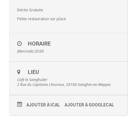
- - Ecole Yann Arthus-Bertrand
Entrée Gratuite
Petite restauration sur place
- - Ecole Sainte Marie
- - Menus restaurant scolaire
HORAIRE
- Loisirs
(Mercredi) 20:00
- - Centres de loisirs
LIEU
- - Mercredis récréatifs
Café le Sainghulier
2 Rue du Capitaine Lheureux, 59184 Sainghin-en-Weppes
- - Espace jeunes 12 / 17 ans
- - Conseil Municipal Enfants
AJOUTER À ICAL
AJOUTER À GOOGLECAL
- - Conseil Municipal Jeunes
- - Recrutement animateurs