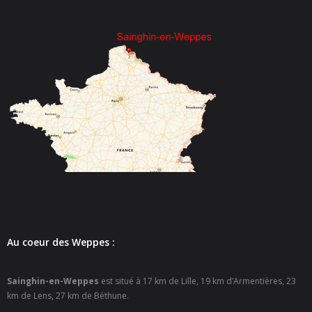
- - Espace culturel « La Scène »
- - Espace Musical
- Emploi Insertion Jeunes
- - la Mission Locale Métropole Sud
- - Nord Emploi
- Gestion des déchets
- Locations de salles
- Cimetière
Au coeur des Weppes :
- Parc et aires de jeux
- Urbanisme
Sainghin-en-Weppes
est situé à 17 km de Lille, 19 km d’Armentières, 23
km de Lens, 27 km de Béthune.
- CCAS