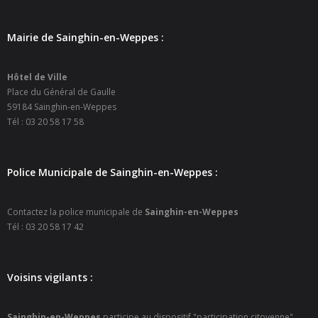
- Petite enfance
Mairie de Sainghin-en-Weppes :
- - Maison de la Petite Enfance De Bulle en Bulles
- - Micro-Crèches Atomes Crèchus
Hôtel de Ville
Place du Général de Gaulle
59184 Sainghin-en-Weppes
- - Micro-Crèches Léa et Léo / Hapili
Tél : 03 20 58 17 58
- - - Hapili Gare par Léa et Léo
- - - Hapili Égalité par Léa et Léo
Police Municipale de Sainghin-en-Weppes :
- Portail Famille
Contactez la police municipale de
Sainghin-en-Weppes
Tél : 03 20 58 17 42
Mairie
- Horaires d’ouverture
Voisins vigilants :
- CNI - Passeport - Certification d'identité numérique
Sainghin-en-Weppes
participe au dispositif "participation citoyenne".