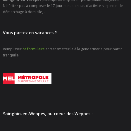
- - Carte Nationale d’Identité
N'hésitez pas à composer le 17 jour et nuit en cas d'activité suspecte, de
démarchage à domicile, ...
- - Passeport
- - Certification d’identité numérique
Vous partez en vacances ?
- Élections
Remplissez
ce formulaire
et transmettez le à la gendarmerie pour partir
- Etat civil – Recensement
tranquille !
- Mariage ou Pacs
- Agence postale communale
- Culture
- - Billetterie en ligne – Agenda Culturel
Sainghin-en-Weppes, au coeur des Weppes :
- - Médiathèque LA PARENTHÈSE