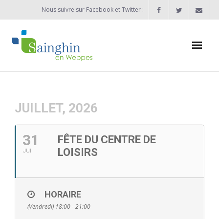
Nous suivre sur Facebook et Twitter :
Actualités
Agenda
JUILLET, 2026
Enfance / Jeunesse
31
FÊTE DU CENTRE DE
- Allocation d’études 2025/2026
LOISIRS
JUI
- Inscriptions rentrée scolaire 2026-2027
- Vie scolaire
HORAIRE
(Vendredi) 18:00 - 21:00
- - Ecole Maternelle Thomas Pesquet