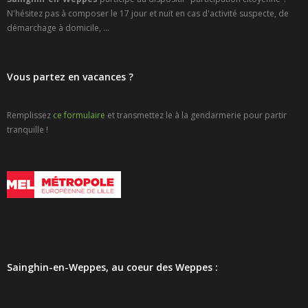
- - Carte Nationale d’Identité
N'hésitez pas à composer le 17 jour et nuit en cas d'activité suspecte, de
démarchage à domicile, ...
- - Passeport
- - Certification d’identité numérique
Vous partez en vacances ?
- Élections
Remplissez
ce formulaire
et transmettez le à la gendarmerie pour partir
- Etat civil – Recensement
tranquille !
- Mariage ou Pacs
- Agence postale communale
- Culture
- - Billetterie en ligne – Agenda Culturel
Sainghin-en-Weppes, au coeur des Weppes :
- - Médiathèque LA PARENTHÈSE