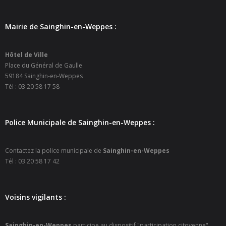
- Petite enfance
Mairie de Sainghin-en-Weppes :
- - Maison de la Petite Enfance De Bulle en Bulles
- - Micro-Crèches Atomes Crèchus
Hôtel de Ville
Place du Général de Gaulle
59184 Sainghin-en-Weppes
- - Micro-Crèches Léa et Léo / Hapili
Tél : 03 20 58 17 58
- - - Hapili Gare par Léa et Léo
- - - Hapili Égalité par Léa et Léo
Police Municipale de Sainghin-en-Weppes :
- Portail Famille
Contactez la police municipale de
Sainghin-en-Weppes
Tél : 03 20 58 17 42
Mairie
- Horaires d’ouverture
Voisins vigilants :
- CNI - Passeport - Certification d'identité numérique
Sainghin-en-Weppes
participe au dispositif "participation citoyenne".