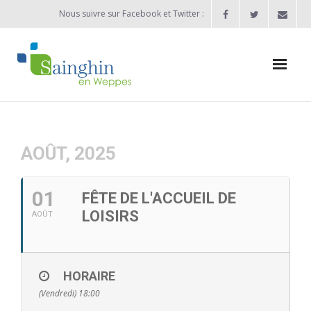
Nous suivre sur Facebook et Twitter :
Actualités
Agenda
AOÛT, 2025
Enfance / Jeunesse
01
FÊTE DE L'ACCUEIL DE
- Allocation d’études 2025/2026
LOISIRS
AOÛT
- Inscriptions rentrée scolaire 2026-2027
- Vie scolaire
HORAIRE
(Vendredi) 18:00
- - Ecole Maternelle Thomas Pesquet