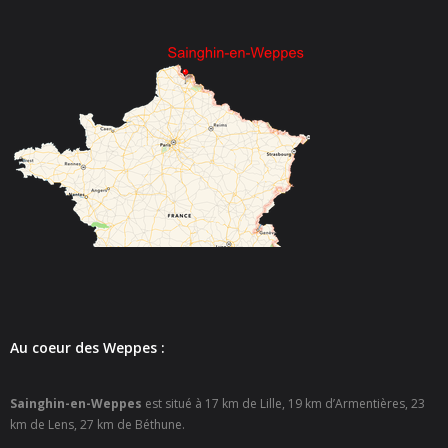
- - Espace culturel « La Scène »
- - Espace Musical
- Emploi Insertion Jeunes
- - la Mission Locale Métropole Sud
- - Nord Emploi
- Gestion des déchets
- Locations de salles
- Cimetière
Au coeur des Weppes :
- Parc et aires de jeux
- Urbanisme
Sainghin-en-Weppes
est situé à 17 km de Lille, 19 km d’Armentières, 23
km de Lens, 27 km de Béthune.
- CCAS