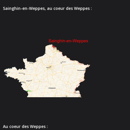
Sainghin-en-Weppes, au coeur des Weppes :
- Police Municipale
- Le journal de Sainghin-en-Weppes
- Guide pratique 2022
Vie municipale
- Vos élus
- Procès-verbaux des Conseils Municipaux
Actes réglementaires
- Tous les actes réglementaires
- Police Sécurité
Au coeur des Weppes :
- Délibérations conseil municipal