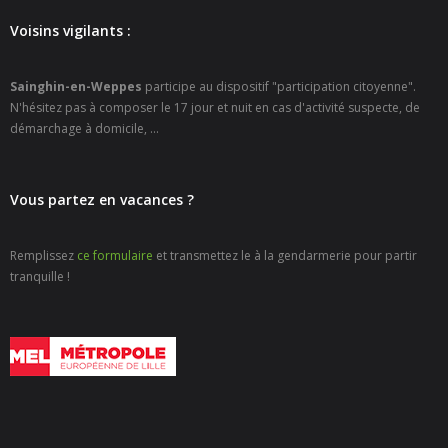
- - Espace culturel « La Scène »
Voisins vigilants :
- - Espace Musical
Sainghin-en-Weppes
participe au dispositif "participation citoyenne".
- Emploi Insertion Jeunes
N'hésitez pas à composer le 17 jour et nuit en cas d'activité suspecte, de
démarchage à domicile, ...
- - la Mission Locale Métropole Sud
- - Nord Emploi
Vous partez en vacances ?
- Gestion des déchets
Remplissez
ce formulaire
et transmettez le à la gendarmerie pour partir
- Locations de salles
tranquille !
- Cimetière
- Parc et aires de jeux
- Urbanisme
- CCAS