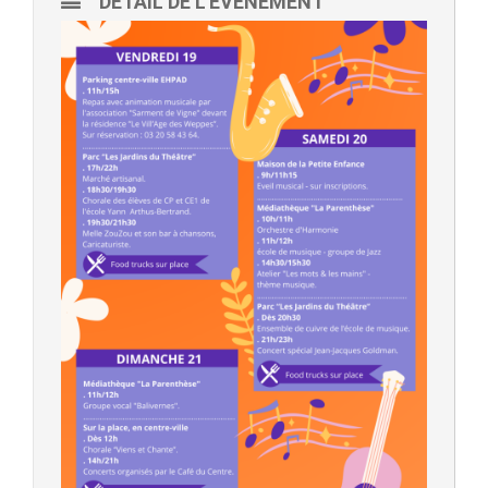
DÉTAIL DE L'ÉVÈNEMENT
- - Ecole Yann Arthus-Bertrand
- - Ecole Sainte Marie
- - Menus restaurant scolaire
- Loisirs
- - Centres de loisirs
- - Mercredis récréatifs
- - Espace jeunes 12 / 17 ans
- - Conseil Municipal Enfants
- - Conseil Municipal Jeunes
- - Recrutement animateurs