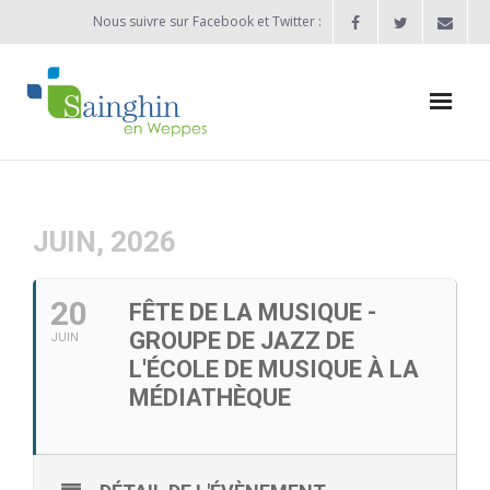
Nous suivre sur Facebook et Twitter :
Actualités
Agenda
JUIN, 2026
Enfance / Jeunesse
20
FÊTE DE LA MUSIQUE -
- Allocation d’études 2025/2026
GROUPE DE JAZZ DE
JUIN
L'ÉCOLE DE MUSIQUE À LA
- Inscriptions rentrée scolaire 2026-2027
MÉDIATHÈQUE
- Vie scolaire
- - Ecole Maternelle Thomas Pesquet