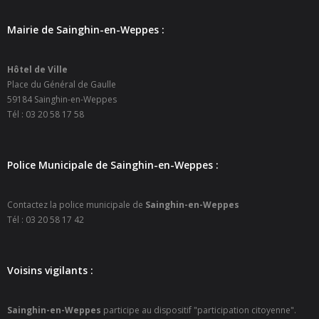
- Petite enfance
Mairie de Sainghin-en-Weppes :
- - Maison de la Petite Enfance De Bulle en Bulles
Hôtel de Ville
- - Micro-Crèches Atomes Crèchus
Place du Général de Gaulle
59184 Sainghin-en-Weppes
- - Micro-Crèches Léa et Léo / Hapili
Tél : 03 20 58 17 58
- - - Hapili Gare par Léa et Léo
Police Municipale de Sainghin-en-Weppes :
- - - Hapili Égalité par Léa et Léo
- Portail Famille
Contactez la police municipale de
Sainghin-en-Weppes
Tél : 03 20 58 17 42
Mairie
- Horaires d’ouverture
Voisins vigilants :
- CNI - Passeport - Certification d'identité numérique
Sainghin-en-Weppes
participe au dispositif "participation citoyenne".