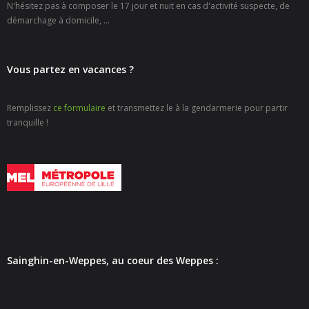
N'hésitez pas à composer le 17 jour et nuit en cas d'activité suspecte, de
- - Carte Nationale d’Identité
démarchage à domicile, ...
- - Passeport
Vous partez en vacances ?
- - Certification d’identité numérique
- Élections
Remplissez
ce formulaire
et transmettez le à la gendarmerie pour partir
tranquille !
- Etat civil – Recensement
- Mariage ou Pacs
- Agence postale communale
- Culture
- - Billetterie en ligne – Agenda Culturel
Sainghin-en-Weppes, au coeur des Weppes :
- - Médiathèque LA PARENTHÈSE