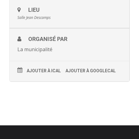
- - Ecole Yann Arthus-Bertrand
LIEU
Salle Jean Descamps
- - Ecole Sainte Marie
- - Menus restaurant scolaire
ORGANISÉ PAR
La municipalité
- Loisirs
- - Centres de loisirs
AJOUTER À ICAL
AJOUTER À GOOGLECAL
- - Mercredis récréatifs
- - Espace jeunes 12 / 17 ans
- - Conseil Municipal Enfants
- - Conseil Municipal Jeunes
- - Recrutement animateurs