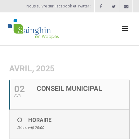
Nous suivre sur Facebook et Twitter :
Actualités
Agenda
AVRIL, 2025
Enfance / Jeunesse
02
CONSEIL MUNICIPAL
- Allocation d’études 2025/2026
AVR
- Inscriptions rentrée scolaire 2026-2027
HORAIRE
- Vie scolaire
(Mercredi) 20:00
- - Ecole Maternelle Thomas Pesquet