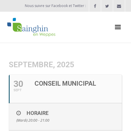
Nous suivre sur Facebook et Twitter :
Actualités
Agenda
SEPTEMBRE, 2025
Enfance / Jeunesse
30
CONSEIL MUNICIPAL
- Allocation d’études 2025/2026
SEPT
- Inscriptions rentrée scolaire 2026-2027
HORAIRE
- Vie scolaire
(Mardi) 20:00 - 21:00
- - Ecole Maternelle Thomas Pesquet