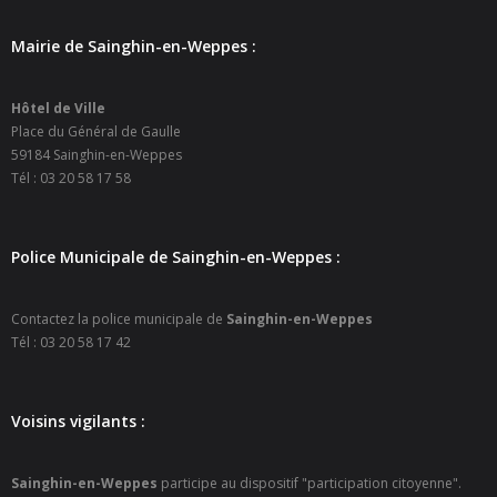
- Petite enfance
Mairie de Sainghin-en-Weppes :
- - Maison de la Petite Enfance De Bulle en Bulles
Hôtel de Ville
- - Micro-Crèches Atomes Crèchus
Place du Général de Gaulle
59184 Sainghin-en-Weppes
- - Micro-Crèches Léa et Léo / Hapili
Tél : 03 20 58 17 58
- - - Hapili Gare par Léa et Léo
Police Municipale de Sainghin-en-Weppes :
- - - Hapili Égalité par Léa et Léo
- Portail Famille
Contactez la police municipale de
Sainghin-en-Weppes
Tél : 03 20 58 17 42
Mairie
- Horaires d’ouverture
Voisins vigilants :
- CNI - Passeport - Certification d'identité numérique
Sainghin-en-Weppes
participe au dispositif "participation citoyenne".