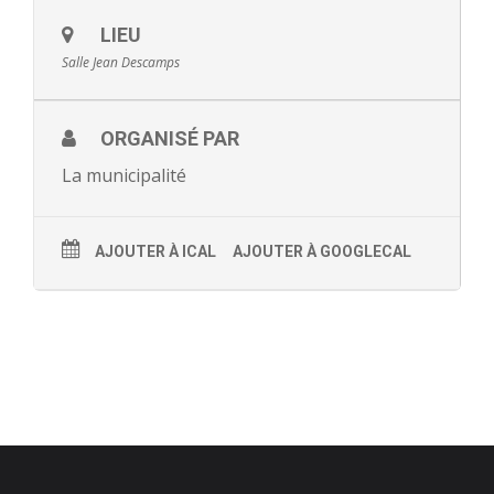
- - Ecole Yann Arthus-Bertrand
LIEU
Salle Jean Descamps
- - Ecole Sainte Marie
- - Menus restaurant scolaire
ORGANISÉ PAR
La municipalité
- Loisirs
- - Centres de loisirs
AJOUTER À ICAL
AJOUTER À GOOGLECAL
- - Mercredis récréatifs
- - Espace jeunes 12 / 17 ans
- - Conseil Municipal Enfants
- - Conseil Municipal Jeunes
- - Recrutement animateurs