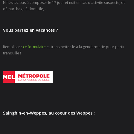
N'hésitez pas à composer le 17 jour et nuit en cas d'activité suspecte, de
- - Carte Nationale d’Identité
démarchage à domicile, ...
- - Passeport
Vous partez en vacances ?
- - Certification d’identité numérique
- Élections
Remplissez
ce formulaire
et transmettez le à la gendarmerie pour partir
tranquille !
- Etat civil – Recensement
- Mariage ou Pacs
- Agence postale communale
- Culture
- - Billetterie en ligne – Agenda Culturel
Sainghin-en-Weppes, au coeur des Weppes :
- - Médiathèque LA PARENTHÈSE