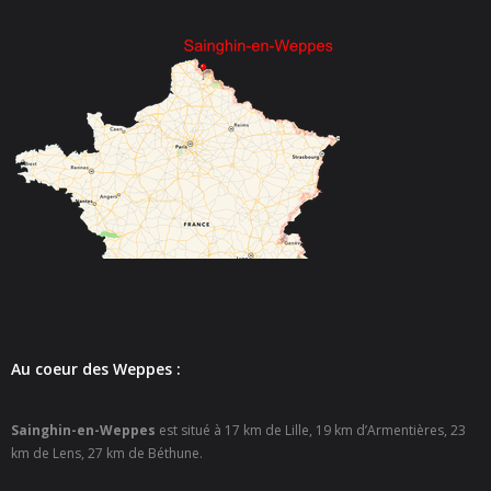
- - Espace culturel « La Scène »
- - Espace Musical
- Emploi Insertion Jeunes
- - la Mission Locale Métropole Sud
- - Nord Emploi
- Gestion des déchets
- Locations de salles
- Cimetière
Au coeur des Weppes :
- Parc et aires de jeux
Sainghin-en-Weppes
est situé à 17 km de Lille, 19 km d’Armentières, 23
- Urbanisme
km de Lens, 27 km de Béthune.
- CCAS