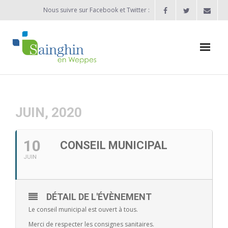
Nous suivre sur Facebook et Twitter :
Actualités
Agenda
JUIN, 2020
Enfance / Jeunesse
10
CONSEIL MUNICIPAL
- Allocation d’études 2025/2026
JUIN
- Inscriptions rentrée scolaire 2026-2027
DÉTAIL DE L'ÉVÈNEMENT
- Vie scolaire
Le conseil municipal est ouvert à tous.
- - Ecole Maternelle Thomas Pesquet
Merci de respecter les consignes sanitaires.