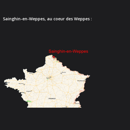
- - Espace culturel « La Scène »
- - Espace Musical
Sainghin-en-Weppes, au coeur des Weppes :
- Emploi Insertion Jeunes
- - la Mission Locale Métropole Sud
- - Nord Emploi
- Gestion des déchets
- Locations de salles
- Cimetière
- Parc et aires de jeux
- Urbanisme
- CCAS