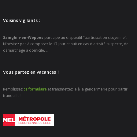
- - Carte Nationale d’Identité
- - Passeport
Voisins vigilants :
- - Certification d’identité numérique
Sainghin-en-Weppes
participe au dispositif "participation citoyenne".
N'hésitez pas à composer le 17 jour et nuit en cas d'activité suspecte, de
- Élections
démarchage à domicile, ...
- Etat civil – Recensement
- Mariage ou Pacs
Vous partez en vacances ?
- Agence postale communale
Remplissez
ce formulaire
et transmettez le à la gendarmerie pour partir
tranquille !
- Culture
- - Billetterie en ligne – Agenda Culturel
- - Médiathèque LA PARENTHÈSE