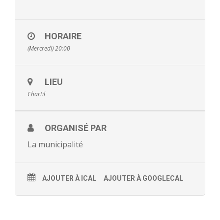
- - Ecole Yann Arthus-Bertrand
- - Ecole Sainte Marie
HORAIRE
(Mercredi) 20:00
- - Menus restaurant scolaire
- Loisirs
LIEU
Chartil
- - Centres de loisirs
- - Mercredis récréatifs
ORGANISÉ PAR
- - Espace jeunes 12 / 17 ans
La municipalité
- - Conseil Municipal Enfants
AJOUTER À ICAL
AJOUTER À GOOGLECAL
- - Conseil Municipal Jeunes
- - Recrutement animateurs