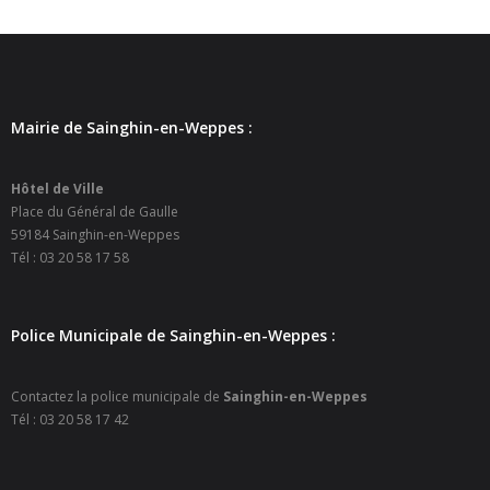
- - Carte Nationale d’Identité
- - Passeport
- - Certification d’identité numérique
Mairie de Sainghin-en-Weppes :
- Élections
Hôtel de Ville
- Etat civil – Recensement
Place du Général de Gaulle
59184 Sainghin-en-Weppes
- Mariage ou Pacs
Tél : 03 20 58 17 58
- Agence postale communale
Police Municipale de Sainghin-en-Weppes :
- Culture
Contactez la police municipale de
Sainghin-en-Weppes
- - Billetterie en ligne – Agenda Culturel
Tél : 03 20 58 17 42
- - Médiathèque LA PARENTHÈSE