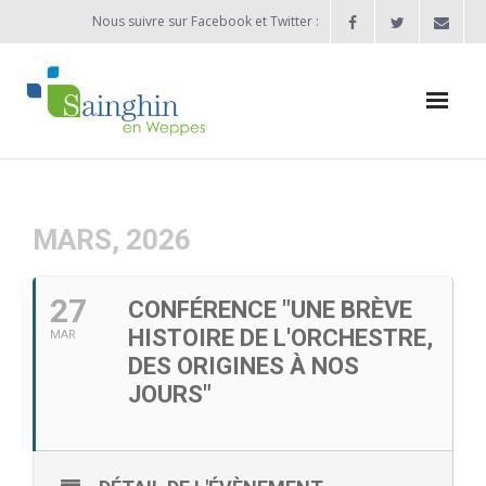
Nous suivre sur Facebook et Twitter :
Actualités
Agenda
MARS, 2026
Enfance / Jeunesse
27
CONFÉRENCE "UNE BRÈVE
- Allocation d’études 2025/2026
HISTOIRE DE L'ORCHESTRE,
MAR
DES ORIGINES À NOS
- Inscriptions rentrée scolaire 2026-2027
JOURS"
- Vie scolaire
- - Ecole Maternelle Thomas Pesquet