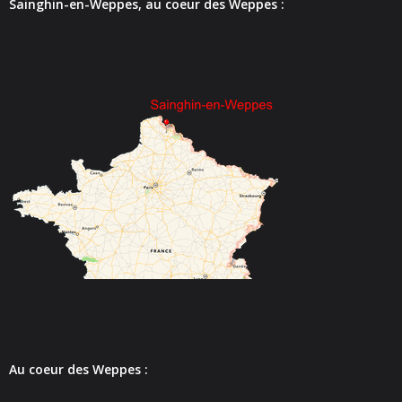
Sainghin-en-Weppes, au coeur des Weppes :
- Police Municipale
- Le journal de Sainghin-en-Weppes
- Guide pratique 2022
Vie municipale
- Vos élus
- Procès-verbaux des Conseils Municipaux
Actes réglementaires
- Tous les actes réglementaires
- Police Sécurité
Au coeur des Weppes :
- Délibérations conseil municipal