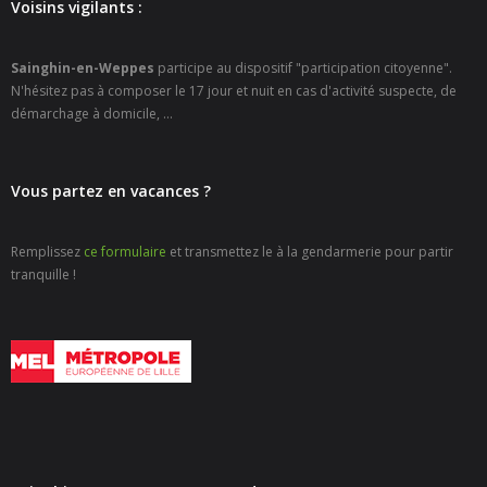
- - Espace culturel « La Scène »
Voisins vigilants :
- - Espace Musical
Sainghin-en-Weppes
participe au dispositif "participation citoyenne".
N'hésitez pas à composer le 17 jour et nuit en cas d'activité suspecte, de
- Emploi Insertion Jeunes
démarchage à domicile, ...
- - la Mission Locale Métropole Sud
Vous partez en vacances ?
- - Nord Emploi
- Gestion des déchets
Remplissez
ce formulaire
et transmettez le à la gendarmerie pour partir
tranquille !
- Locations de salles
- Cimetière
- Parc et aires de jeux
- Urbanisme
- CCAS