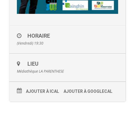
- Petite enfance
- - Maison de la Petite Enfance De Bulle en Bulles
- - Micro-Crèches Atomes Crèchus
HORAIRE
(Vendredi) 19:30
- - Micro-Crèches Léa et Léo / Hapili
- - - Hapili Gare par Léa et Léo
LIEU
Médiathèque LA PARENTHESE
- - - Hapili Égalité par Léa et Léo
- Portail Famille
AJOUTER À ICAL
AJOUTER À GOOGLECAL
Mairie
- Horaires d’ouverture
- CNI - Passeport - Certification d'identité numérique