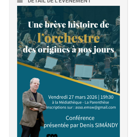
DÉTAIL DE L'ÉVÈNEMENT
- - Ecole Yann Arthus-Bertrand
- - Ecole Sainte Marie
- - Menus restaurant scolaire
- Loisirs
- - Centres de loisirs
- - Mercredis récréatifs
- - Espace jeunes 12 / 17 ans
- - Conseil Municipal Enfants
- - Conseil Municipal Jeunes
- - Recrutement animateurs