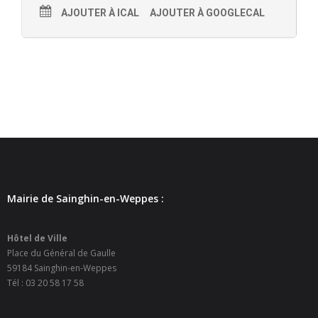
AJOUTER À ICAL
AJOUTER À GOOGLECAL
- Petite enfance
- - Maison de la Petite Enfance De Bulle en Bulles
- - Micro-Crèches Atomes Crèchus
- - Micro-Crèches Léa et Léo / Hapili
- - - Hapili Gare par Léa et Léo
- - - Hapili Égalité par Léa et Léo
Mairie de Sainghin-en-Weppes :
- Portail Famille
Mairie
Hôtel de Ville
Place du Général de Gaulle
- Horaires d’ouverture
59184 Sainghin-en-Weppes
Tél : 03 20 58 17 58
- CNI - Passeport - Certification d'identité numérique