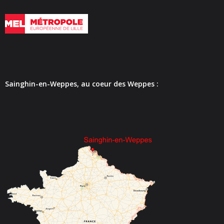
- - Espace culturel « La Scène »
- - Espace Musical
- Emploi Insertion Jeunes
- - la Mission Locale Métropole Sud
Sainghin-en-Weppes, au coeur des Weppes :
- - Nord Emploi
- Gestion des déchets
- Locations de salles
- Cimetière
- Parc et aires de jeux
- Urbanisme
- CCAS