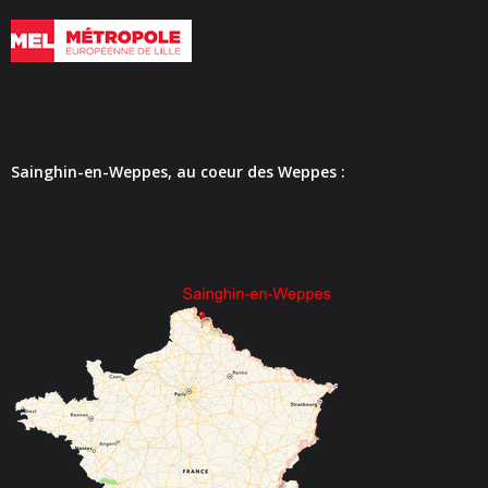
- - Espace culturel « La Scène »
- - Espace Musical
- Emploi Insertion Jeunes
- - la Mission Locale Métropole Sud
Sainghin-en-Weppes, au coeur des Weppes :
- - Nord Emploi
- Gestion des déchets
- Locations de salles
- Cimetière
- Parc et aires de jeux
- Urbanisme
- CCAS