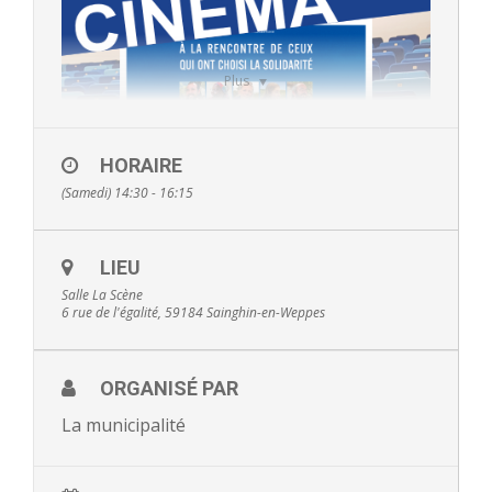
- - Ecole Yann Arthus-Bertrand
- - Ecole Sainte Marie
Plus
- - Menus restaurant scolaire
HORAIRE
- Loisirs
(Samedi) 14:30 - 16:15
- - Centres de loisirs
LIEU
- - Mercredis récréatifs
Salle La Scène
6 rue de l'égalité, 59184 Sainghin-en-Weppes
- - Espace jeunes 12 / 17 ans
- - Conseil Municipal Enfants
ORGANISÉ PAR
- - Conseil Municipal Jeunes
La municipalité
- - Recrutement animateurs