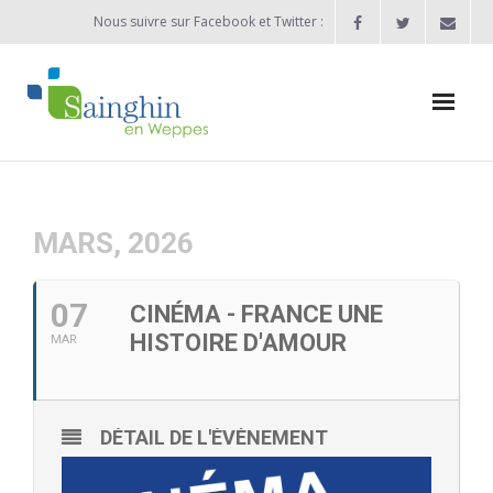
Nous suivre sur Facebook et Twitter :
Actualités
Agenda
MARS, 2026
Enfance / Jeunesse
07
CINÉMA - FRANCE UNE
- Allocation d’études 2025/2026
HISTOIRE D'AMOUR
MAR
- Inscriptions rentrée scolaire 2026-2027
- Vie scolaire
DÉTAIL DE L'ÉVÈNEMENT
- - Ecole Maternelle Thomas Pesquet