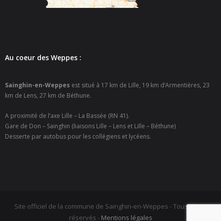
- Police Municipale
- Le journal de Sainghin-en-Weppes
Au coeur des Weppes :
- Guide pratique 2022
Vie municipale
Sainghin-en-Weppes
est situé à 17 km de Lille, 19 km d’Armentières, 23
km de Lens, 27 km de Béthune.
- Vos élus
A proximité de l’axe Lille – La Bassée (RN 41).
Gare de Don – Sainghin (liaisons Lille – Lens et Lille – Béthune)
- Procès-verbaux des Conseils Municipaux
Desserte par autobus pour les collégiens et lycéens.
Actes réglementaires
- Tous les actes réglementaires
- Police Sécurité
Site officiel de la commune de Sainghin-en-Weppes - Tous droits
- Délibérations conseil municipal
réservés -
Mentions légales