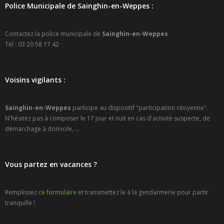
Police Municipale de Sainghin-en-Weppes :
- - Carte Nationale d’Identité
- - Passeport
Contactez la police municipale de
Sainghin-en-Weppes
Tél : 03 20 58 17 42
- - Certification d’identité numérique
- Élections
Voisins vigilants :
- Etat civil – Recensement
Sainghin-en-Weppes
participe au dispositif "participation citoyenne".
- Mariage ou Pacs
N'hésitez pas à composer le 17 jour et nuit en cas d'activité suspecte, de
démarchage à domicile, ...
- Agence postale communale
- Culture
Vous partez en vacances ?
- - Billetterie en ligne – Agenda Culturel
Remplissez
ce formulaire
et transmettez le à la gendarmerie pour partir
tranquille !
- - Médiathèque LA PARENTHÈSE