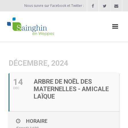
Nous suivre sur Facebook et Twitter :
Actualités
Agenda
DÉCEMBRE, 2024
Enfance / Jeunesse
14
ARBRE DE NOËL DES
- Allocation d’études 2025/2026
MATERNELLES - AMICALE
DEC
LAÏQUE
- Inscriptions rentrée scolaire 2026-2027
- Vie scolaire
HORAIRE
- - Ecole Maternelle Thomas Pesquet