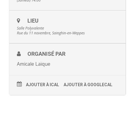
(Samedi) 14:00
- - Ecole Yann Arthus-Bertrand
LIEU
- - Ecole Sainte Marie
Salle Polyvalente
Rue du 11 novembre, Sainghin-en-Weppes
- - Menus restaurant scolaire
- Loisirs
ORGANISÉ PAR
- - Centres de loisirs
Amicale Laïque
- - Mercredis récréatifs
AJOUTER À ICAL
AJOUTER À GOOGLECAL
- - Espace jeunes 12 / 17 ans
- - Conseil Municipal Enfants
- - Conseil Municipal Jeunes
- - Recrutement animateurs