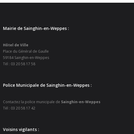
- Petite enfance
- - Maison de la Petite Enfance De Bulle en Bulles
Mairie de Sainghin-en-Weppes :
- - Micro-Crèches Atomes Crèchus
Hôtel de Ville
- - Micro-Crèches Léa et Léo / Hapili
Place du Général de Gaulle
59184 Sainghin-en-Weppes
- - - Hapili Gare par Léa et Léo
Tél : 03 20 58 17 58
- - - Hapili Égalité par Léa et Léo
Police Municipale de Sainghin-en-Weppes :
- Portail Famille
Mairie
Contactez la police municipale de
Sainghin-en-Weppes
Tél : 03 20 58 17 42
- Horaires d’ouverture
- CNI - Passeport - Certification d'identité numérique
Voisins vigilants :