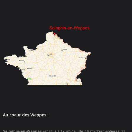
- - Espace culturel « La Scène »
- - Espace Musical
- Emploi Insertion Jeunes
- - la Mission Locale Métropole Sud
- - Nord Emploi
- Gestion des déchets
- Locations de salles
- Cimetière
- Parc et aires de jeux
Au coeur des Weppes :
- Urbanisme
- CCAS
Sainghin-en-Weppes
est situé à 17 km de Lille, 19 km d’Armentières, 23