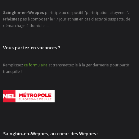
- - Carte Nationale d’Identité
Sainghin-en-Weppes
participe au dispositif "participation citoyenne".
- - Passeport
N'hésitez pas à composer le 17 jour et nuit en cas d'activité suspecte, de
démarchage à domicile, ...
- - Certification d’identité numérique
- Élections
Vous partez en vacances ?
- Etat civil – Recensement
Remplissez
ce formulaire
et transmettez le à la gendarmerie pour partir
tranquille !
- Mariage ou Pacs
- Agence postale communale
- Culture
- - Billetterie en ligne – Agenda Culturel
- - Médiathèque LA PARENTHÈSE
Sainghin-en-Weppes, au coeur des Weppes :