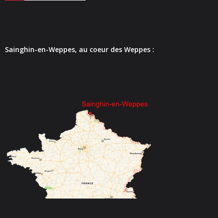
- - Espace culturel « La Scène »
- - Espace Musical
- Emploi Insertion Jeunes
Sainghin-en-Weppes, au coeur des Weppes :
- - la Mission Locale Métropole Sud
- - Nord Emploi
- Gestion des déchets
- Locations de salles
- Cimetière
- Parc et aires de jeux
- Urbanisme
- CCAS