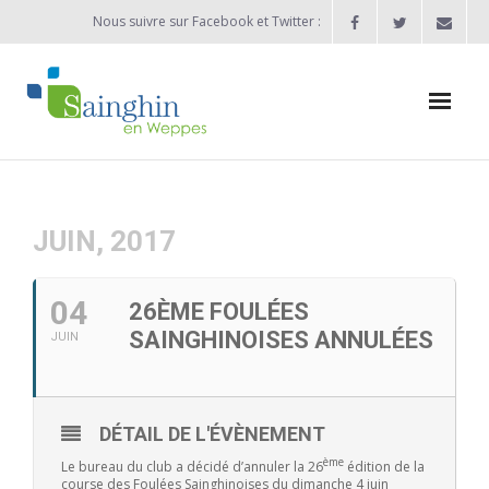
Nous suivre sur Facebook et Twitter :
Actualités
Agenda
JUIN, 2017
Enfance / Jeunesse
04
26ÈME FOULÉES
- Allocation d’études 2025/2026
SAINGHINOISES ANNULÉES
JUIN
- Inscriptions rentrée scolaire 2026-2027
- Vie scolaire
DÉTAIL DE L'ÉVÈNEMENT
ème
Le bureau du club a décidé d’annuler la 26
édition de la
- - Ecole Maternelle Thomas Pesquet
course des Foulées Sainghinoises du dimanche 4 juin