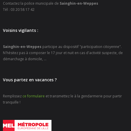
Contactez la police municipale de
- - Carte Nationale d’Identité
Sainghin-en-Weppes
Tél : 03 20 58 17 42
- - Passeport
- - Certification d’identité numérique
Voisins vigilants :
- Élections
Sainghin-en-Weppes
participe au dispositif "participation citoyenne".
N'hésitez pas à composer le 17 jour et nuit en cas d'activité suspecte, de
- Etat civil – Recensement
démarchage à domicile, ...
- Mariage ou Pacs
Vous partez en vacances ?
- Agence postale communale
- Culture
Remplissez
ce formulaire
et transmettez le à la gendarmerie pour partir
tranquille !
- - Billetterie en ligne – Agenda Culturel
- - Médiathèque LA PARENTHÈSE