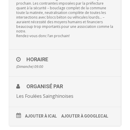
prochain. Les contraintes imposées par la préfecture
- - Ecole Yann Arthus-Bertrand
quant à la sécurité – bouclage complet de la commune
toute la matinée, neutralisation complète de toutes les
intersections avec blocs béton ou véhicules lourds… –
- - Ecole Sainte Marie
auraient nécessité des moyens humains et financiers
beaucoup trop importants pour une association comme la
notre.
- - Menus restaurant scolaire
Rendez-vous donc l’an prochain!
- Loisirs
HORAIRE
- - Centres de loisirs
(Dimanche) 09:00
- - Mercredis récréatifs
- - Espace jeunes 12 / 17 ans
ORGANISÉ PAR
Les Foulées Sainghinoises
- - Conseil Municipal Enfants
- - Conseil Municipal Jeunes
AJOUTER À ICAL
AJOUTER À GOOGLECAL
- - Recrutement animateurs