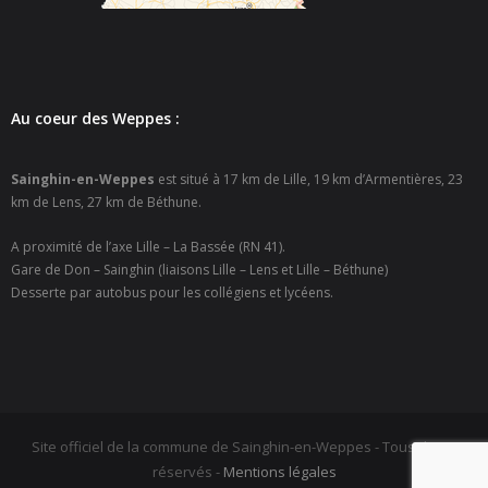
- - Espace culturel « La Scène »
- - Espace Musical
- Emploi Insertion Jeunes
Au coeur des Weppes :
- - la Mission Locale Métropole Sud
Sainghin-en-Weppes
est situé à 17 km de Lille, 19 km d’Armentières, 23
- - Nord Emploi
km de Lens, 27 km de Béthune.
- Gestion des déchets
A proximité de l’axe Lille – La Bassée (RN 41).
Gare de Don – Sainghin (liaisons Lille – Lens et Lille – Béthune)
- Locations de salles
Desserte par autobus pour les collégiens et lycéens.
- Cimetière
- Parc et aires de jeux
- Urbanisme
Site officiel de la commune de Sainghin-en-Weppes - Tous droits
réservés -
Mentions légales
- CCAS