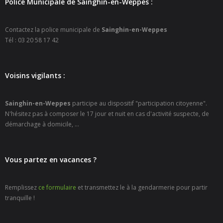
Police Municipale de Sainghin-en-Weppes :
- Petite enfance
Contactez la police municipale de
Sainghin-en-Weppes
- - Maison de la Petite Enfance De Bulle en Bulles
Tél : 03 20 58 17 42
- - Micro-Crèches Atomes Crèchus
Voisins vigilants :
- - Micro-Crèches Léa et Léo / Hapili
- - - Hapili Gare par Léa et Léo
Sainghin-en-Weppes
participe au dispositif "participation citoyenne".
N'hésitez pas à composer le 17 jour et nuit en cas d'activité suspecte, de
- - - Hapili Égalité par Léa et Léo
démarchage à domicile, ...
- Portail Famille
Vous partez en vacances ?
Mairie
- Horaires d’ouverture
Remplissez
ce formulaire
et transmettez le à la gendarmerie pour partir
tranquille !
- CNI - Passeport - Certification d'identité numérique