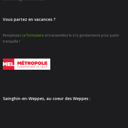
- Petite enfance
- - Maison de la Petite Enfance De Bulle en Bulles
Vous partez en vacances ?
- - Micro-Crèches Atomes Crèchus
Remplissez
ce formulaire
et transmettez le à la gendarmerie pour partir
tranquille !
- - Micro-Crèches Léa et Léo / Hapili
- - - Hapili Gare par Léa et Léo
- - - Hapili Égalité par Léa et Léo
- Portail Famille
Mairie
Sainghin-en-Weppes, au coeur des Weppes :
- Horaires d’ouverture
- CNI - Passeport - Certification d'identité numérique