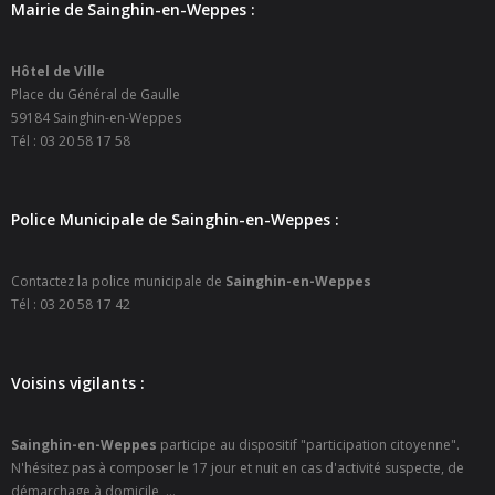
Mairie de Sainghin-en-Weppes :
- - Ecole Yann Arthus-Bertrand
Hôtel de Ville
- - Ecole Sainte Marie
Place du Général de Gaulle
59184 Sainghin-en-Weppes
- - Menus restaurant scolaire
Tél : 03 20 58 17 58
- Loisirs
Police Municipale de Sainghin-en-Weppes :
- - Centres de loisirs
- - Mercredis récréatifs
Contactez la police municipale de
Sainghin-en-Weppes
Tél : 03 20 58 17 42
- - Espace jeunes 12 / 17 ans
- - Conseil Municipal Enfants
Voisins vigilants :
- - Conseil Municipal Jeunes
Sainghin-en-Weppes
participe au dispositif "participation citoyenne".
N'hésitez pas à composer le 17 jour et nuit en cas d'activité suspecte, de
- - Recrutement animateurs
démarchage à domicile, ...