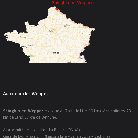
- - Carte Nationale d’Identité
- - Passeport
- - Certification d’identité numérique
- Élections
- Etat civil – Recensement
- Mariage ou Pacs
- Agence postale communale
Au coeur des Weppes :
- Culture
Sainghin-en-Weppes
est situé à 17 km de Lille, 19 km d’Armentières, 23
- - Billetterie en ligne – Agenda Culturel
km de Lens, 27 km de Béthune.
- - Médiathèque LA PARENTHÈSE
A proximité de l’axe Lille – La Bassée (RN 41).
Gare de Don – Sainghin (liaisons Lille – Lens et Lille – Béthune)