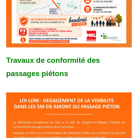
- - Carte Nationale d’Identité
- - Passeport
- - Certification d’identité numérique
- Élections
- Etat civil – Recensement
Travaux
de conformité des
- Mariage ou Pacs
passages piétons
- Agence postale communale
- Culture
- - Billetterie en ligne – Agenda Culturel
- - Médiathèque LA PARENTHÈSE