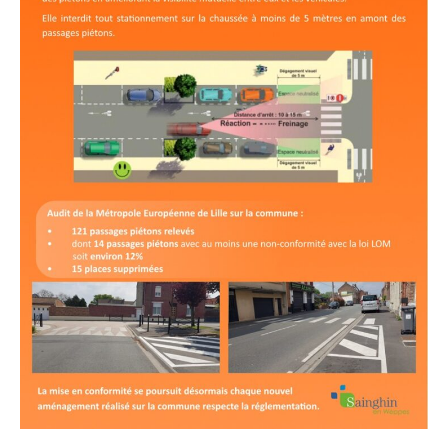
- - Espace culturel « La Scène »
- - Espace Musical
- Emploi Insertion Jeunes
- - la Mission Locale Métropole Sud
- - Nord Emploi
- Gestion des déchets
- Locations de salles
- Cimetière
- Parc et aires de jeux
- Urbanisme
- CCAS