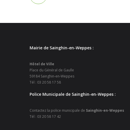
Mairie de Sainghin-en-Weppes :
Hôtel de Ville
Place du Général de Gaulle
59184 Sainghin-en-Weppes
Tél : 03 20 58 17 58
Police Municipale de Sainghin-en-Weppes :
Contactez la police municipale de
Sainghin-en-Weppes
Tél : 03 20 58 17 42