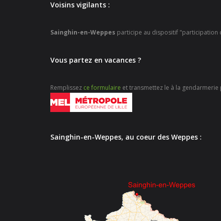
Voisins vigilants :
Sainghin-en-Weppes
participe au dispositif "participation
Vous partez en vacances ?
Remplissez
ce formulaire
et transmettez le à la gendarmerie p
Sainghin-en-Weppes, au coeur des Weppes :