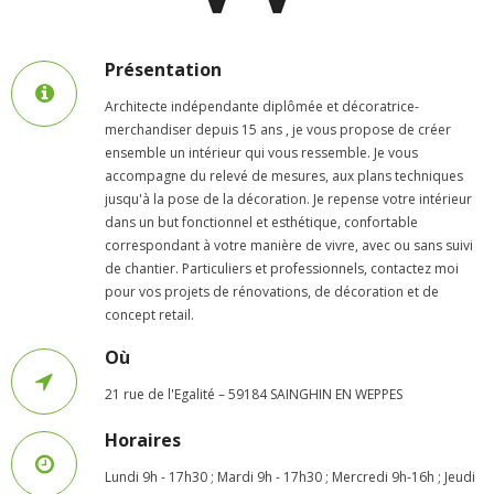
- - Ecole Yann Arthus-Bertrand
Présentation
- - Ecole Sainte Marie
Architecte indépendante diplômée et décoratrice-
- - Menus restaurant scolaire
merchandiser depuis 15 ans , je vous propose de créer
ensemble un intérieur qui vous ressemble. Je vous
- Loisirs
accompagne du relevé de mesures, aux plans techniques
jusqu'à la pose de la décoration. Je repense votre intérieur
dans un but fonctionnel et esthétique, confortable
- - Centres de loisirs
correspondant à votre manière de vivre, avec ou sans suivi
de chantier. Particuliers et professionnels, contactez moi
- - Mercredis récréatifs
pour vos projets de rénovations, de décoration et de
concept retail.
- - Espace jeunes 12 / 17 ans
Où
- - Conseil Municipal Enfants
21 rue de l'Egalité – 59184 SAINGHIN EN WEPPES
- - Conseil Municipal Jeunes
Horaires
- - Recrutement animateurs
Lundi 9h - 17h30 ; Mardi 9h - 17h30 ; Mercredi 9h-16h ; Jeudi