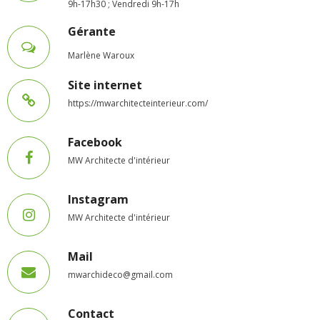
9h-17h30 ; Vendredi 9h-17h
- Petite enfance
Gérante
- - Maison de la Petite Enfance De Bulle en Bulles
Marlène Waroux
- - Micro-Crèches Atomes Crèchus
Site internet
https://mwarchitecteinterieur.com/
- - Micro-Crèches Léa et Léo / Hapili
- - - Hapili Gare par Léa et Léo
Facebook
MW Architecte d'intérieur
- - - Hapili Égalité par Léa et Léo
Instagram
- Portail Famille
MW Architecte d'intérieur
Mairie
Mail
- Horaires d’ouverture
mwarchideco@gmail.com
- CNI - Passeport - Certification d'identité numérique
Contact