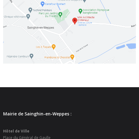
- - Espace culturel « La Scène »
- - Espace Musical
- Emploi Insertion Jeunes
- - la Mission Locale Métropole Sud
- - Nord Emploi
- Gestion des déchets
- Locations de salles
- Cimetière
- Parc et aires de jeux
Mairie de Sainghin-en-Weppes :
- Urbanisme
Hôtel de Ville
- CCAS
Place du Général de Gaulle