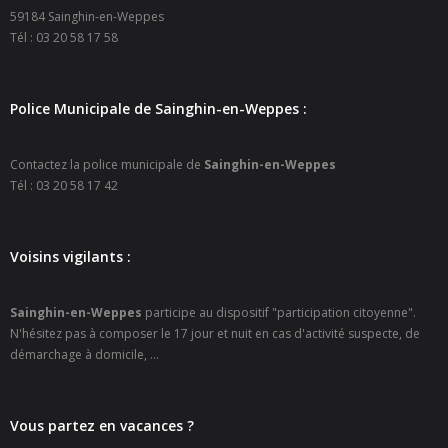
59184 Sainghin-en-Weppes
Tél : 03 20 58 17 58
- Police Municipale
- Le journal de Sainghin-en-Weppes
Police Municipale de Sainghin-en-Weppes :
- Guide pratique 2022
Contactez la police municipale de
Sainghin-en-Weppes
Vie municipale
Tél : 03 20 58 17 42
- Vos élus
Voisins vigilants :
- Procès-verbaux des Conseils Municipaux
Actes réglementaires
Sainghin-en-Weppes
participe au dispositif "participation citoyenne".
N'hésitez pas à composer le 17 jour et nuit en cas d'activité suspecte, de
- Tous les actes réglementaires
démarchage à domicile, ...
- Police Sécurité
Vous partez en vacances ?
- Délibérations conseil municipal