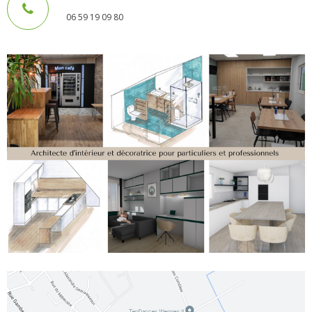
- - Carte Nationale d’Identité
06 59 19 09 80
- - Passeport
- - Certification d’identité numérique
- Élections
- Etat civil – Recensement
- Mariage ou Pacs
- Agence postale communale
- Culture
- - Billetterie en ligne – Agenda Culturel
- - Médiathèque LA PARENTHÈSE