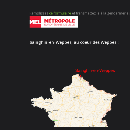
Remplissez
ce formulaire
et transmettez le à la gendarmerie p
Sainghin-en-Weppes, au coeur des Weppes :