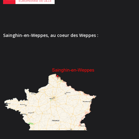
- - Carte Nationale d’Identité
- - Passeport
- - Certification d’identité numérique
Sainghin-en-Weppes, au coeur des Weppes :
- Élections
- Etat civil – Recensement
- Mariage ou Pacs
- Agence postale communale
- Culture
- - Billetterie en ligne – Agenda Culturel
- - Médiathèque LA PARENTHÈSE