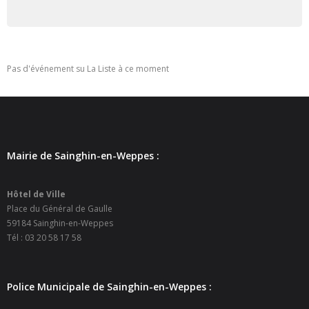
- - Ecole Yann Arthus-Bertrand
- - Ecole Sainte Marie
Pas d'événement su La Liste à ce moment
- - Menus restaurant scolaire
- Loisirs
- - Centres de loisirs
Mairie de Sainghin-en-Weppes :
- - Mercredis récréatifs
Hôtel de Ville
- - Espace jeunes 12 / 17 ans
Place du Général de Gaulle
59184 Sainghin-en-Weppes
- - Conseil Municipal Enfants
Tél : 03 20 58 17 58
- - Conseil Municipal Jeunes
Police Municipale de Sainghin-en-Weppes :
- - Recrutement animateurs