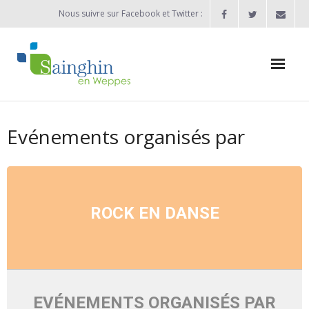
Nous suivre sur Facebook et Twitter :
Actualités
Evénements organisés par
Agenda
Enfance / Jeunesse
- Allocation d’études 2025/2026
ROCK EN DANSE
- Inscriptions rentrée scolaire 2026-2027
- Vie scolaire
- - Ecole Maternelle Thomas Pesquet
EVÉNEMENTS ORGANISÉS PAR