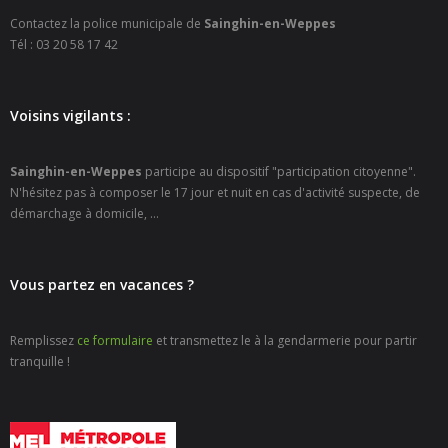
- Petite enfance
Contactez la police municipale de
Sainghin-en-Weppes
Tél : 03 20 58 17 42
- - Maison de la Petite Enfance De Bulle en Bulles
- - Micro-Crèches Atomes Crèchus
Voisins vigilants :
- - Micro-Crèches Léa et Léo / Hapili
Sainghin-en-Weppes
participe au dispositif "participation citoyenne".
N'hésitez pas à composer le 17 jour et nuit en cas d'activité suspecte, de
- - - Hapili Gare par Léa et Léo
démarchage à domicile, ...
- - - Hapili Égalité par Léa et Léo
- Portail Famille
Vous partez en vacances ?
Mairie
Remplissez
ce formulaire
et transmettez le à la gendarmerie pour partir
tranquille !
- Horaires d’ouverture
- CNI - Passeport - Certification d'identité numérique