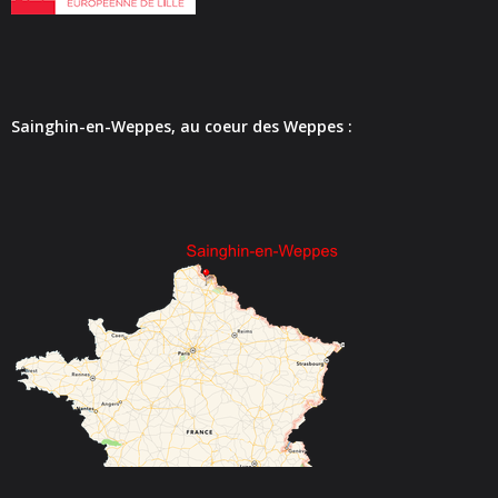
- - Carte Nationale d’Identité
- - Passeport
- - Certification d’identité numérique
Sainghin-en-Weppes, au coeur des Weppes :
- Élections
- Etat civil – Recensement
- Mariage ou Pacs
- Agence postale communale
- Culture
- - Billetterie en ligne – Agenda Culturel
- - Médiathèque LA PARENTHÈSE