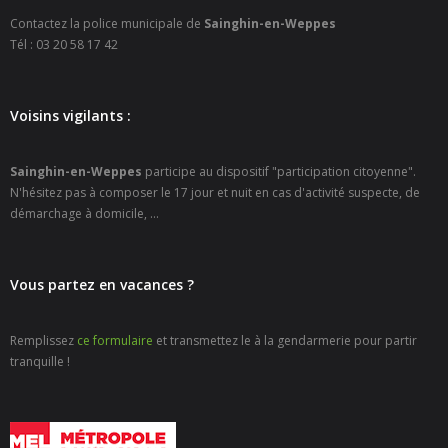
- Petite enfance
Contactez la police municipale de
Sainghin-en-Weppes
Tél : 03 20 58 17 42
- - Maison de la Petite Enfance De Bulle en Bulles
- - Micro-Crèches Atomes Crèchus
Voisins vigilants :
- - Micro-Crèches Léa et Léo / Hapili
Sainghin-en-Weppes
participe au dispositif "participation citoyenne".
N'hésitez pas à composer le 17 jour et nuit en cas d'activité suspecte, de
- - - Hapili Gare par Léa et Léo
démarchage à domicile, ...
- - - Hapili Égalité par Léa et Léo
- Portail Famille
Vous partez en vacances ?
Mairie
Remplissez
ce formulaire
et transmettez le à la gendarmerie pour partir
tranquille !
- Horaires d’ouverture
- CNI - Passeport - Certification d'identité numérique