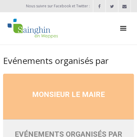
Nous suivre sur Facebook et Twitter :
Actualités
Evénements organisés par
Agenda
Enfance / Jeunesse
- Allocation d’études 2025/2026
MONSIEUR LE MAIRE
- Inscriptions rentrée scolaire 2026-2027
- Vie scolaire
- - Ecole Maternelle Thomas Pesquet
EVÉNEMENTS ORGANISÉS PAR