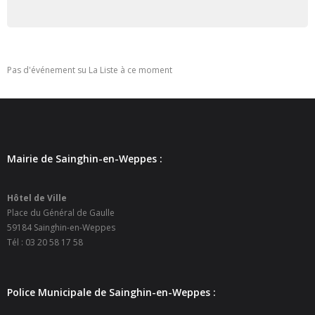
- - Ecole Yann Arthus-Bertrand
- - Ecole Sainte Marie
Pas d'événement su La Liste à ce moment
- - Menus restaurant scolaire
- Loisirs
- - Centres de loisirs
Mairie de Sainghin-en-Weppes :
- - Mercredis récréatifs
Hôtel de Ville
- - Espace jeunes 12 / 17 ans
Place du Général de Gaulle
59184 Sainghin-en-Weppes
- - Conseil Municipal Enfants
Tél : 03 20 58 17 58
- - Conseil Municipal Jeunes
Police Municipale de Sainghin-en-Weppes :
- - Recrutement animateurs