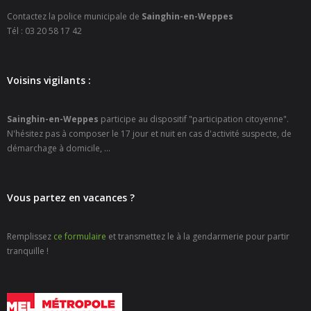
- Petite enfance
Contactez la police municipale de
Sainghin-en-Weppes
Tél : 03 20 58 17 42
- - Maison de la Petite Enfance De Bulle en Bulles
- - Micro-Crèches Atomes Crèchus
Voisins vigilants :
- - Micro-Crèches Léa et Léo / Hapili
Sainghin-en-Weppes
participe au dispositif "participation citoyenne".
N'hésitez pas à composer le 17 jour et nuit en cas d'activité suspecte, de
- - - Hapili Gare par Léa et Léo
démarchage à domicile, ...
- - - Hapili Égalité par Léa et Léo
- Portail Famille
Vous partez en vacances ?
Mairie
Remplissez
ce formulaire
et transmettez le à la gendarmerie pour partir
tranquille !
- Horaires d’ouverture
- CNI - Passeport - Certification d'identité numérique