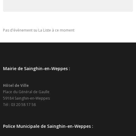
- - Ecole Yann Arthus-Bertrand
- - Ecole Sainte Marie
Pas d'événement su La Liste à ce moment
- - Menus restaurant scolaire
- Loisirs
- - Centres de loisirs
Mairie de Sainghin-en-Weppes :
- - Mercredis récréatifs
Hôtel de Ville
- - Espace jeunes 12 / 17 ans
Place du Général de Gaulle
59184 Sainghin-en-Weppes
- - Conseil Municipal Enfants
Tél : 03 20 58 17 58
- - Conseil Municipal Jeunes
Police Municipale de Sainghin-en-Weppes :
- - Recrutement animateurs