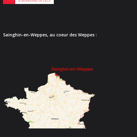
- - Carte Nationale d’Identité
- - Passeport
- - Certification d’identité numérique
Sainghin-en-Weppes, au coeur des Weppes :
- Élections
- Etat civil – Recensement
- Mariage ou Pacs
- Agence postale communale
- Culture
- - Billetterie en ligne – Agenda Culturel
- - Médiathèque LA PARENTHÈSE