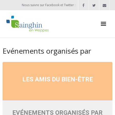
Nous suivre sur Facebook et Twitter :
Actualités
Evénements organisés par
Agenda
Enfance / Jeunesse
- Allocation d’études 2025/2026
LES AMIS DU BIEN-ÊTRE
- Inscriptions rentrée scolaire 2026-2027
- Vie scolaire
- - Ecole Maternelle Thomas Pesquet
EVÉNEMENTS ORGANISÉS PAR