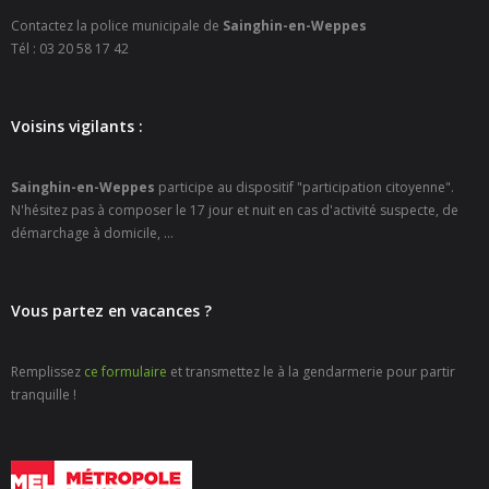
- Petite enfance
Contactez la police municipale de
Sainghin-en-Weppes
Tél : 03 20 58 17 42
- - Maison de la Petite Enfance De Bulle en Bulles
- - Micro-Crèches Atomes Crèchus
Voisins vigilants :
- - Micro-Crèches Léa et Léo / Hapili
Sainghin-en-Weppes
participe au dispositif "participation citoyenne".
N'hésitez pas à composer le 17 jour et nuit en cas d'activité suspecte, de
- - - Hapili Gare par Léa et Léo
démarchage à domicile, ...
- - - Hapili Égalité par Léa et Léo
- Portail Famille
Vous partez en vacances ?
Mairie
Remplissez
ce formulaire
et transmettez le à la gendarmerie pour partir
tranquille !
- Horaires d’ouverture
- CNI - Passeport - Certification d'identité numérique