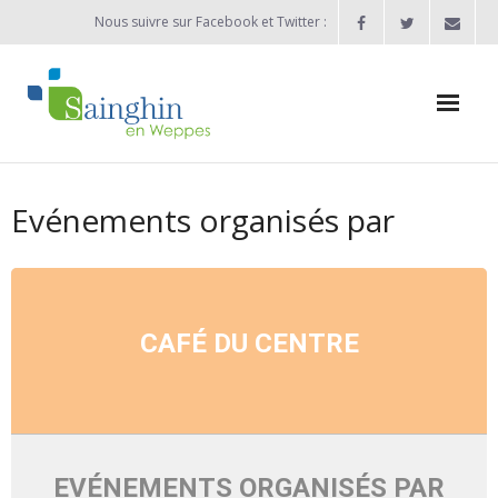
Nous suivre sur Facebook et Twitter :
Actualités
Evénements organisés par
Agenda
Enfance / Jeunesse
- Allocation d’études 2025/2026
CAFÉ DU CENTRE
- Inscriptions rentrée scolaire 2026-2027
- Vie scolaire
- - Ecole Maternelle Thomas Pesquet
EVÉNEMENTS ORGANISÉS PAR