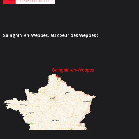
- - Carte Nationale d’Identité
- - Passeport
- - Certification d’identité numérique
Sainghin-en-Weppes, au coeur des Weppes :
- Élections
- Etat civil – Recensement
- Mariage ou Pacs
- Agence postale communale
- Culture
- - Billetterie en ligne – Agenda Culturel
- - Médiathèque LA PARENTHÈSE