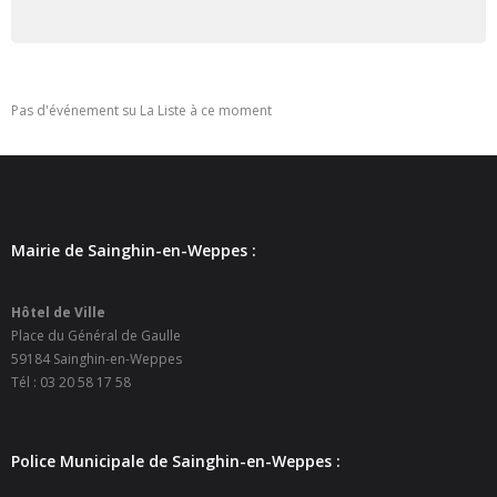
- - Ecole Yann Arthus-Bertrand
- - Ecole Sainte Marie
Pas d'événement su La Liste à ce moment
- - Menus restaurant scolaire
- Loisirs
- - Centres de loisirs
Mairie de Sainghin-en-Weppes :
- - Mercredis récréatifs
Hôtel de Ville
- - Espace jeunes 12 / 17 ans
Place du Général de Gaulle
59184 Sainghin-en-Weppes
- - Conseil Municipal Enfants
Tél : 03 20 58 17 58
- - Conseil Municipal Jeunes
Police Municipale de Sainghin-en-Weppes :
- - Recrutement animateurs