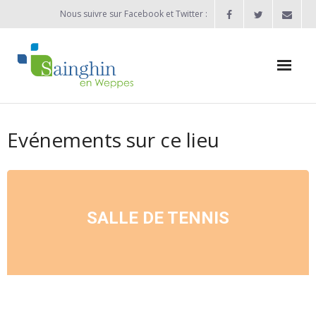
Nous suivre sur Facebook et Twitter :
Actualités
Evénements sur ce lieu
Agenda
Enfance / Jeunesse
- Allocation d’études 2025/2026
SALLE DE TENNIS
- Inscriptions rentrée scolaire 2026-2027
- Vie scolaire
- - Ecole Maternelle Thomas Pesquet