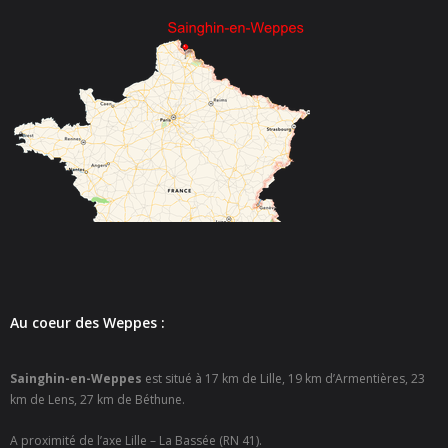
- - Espace culturel « La Scène »
- - Espace Musical
- Emploi Insertion Jeunes
- - la Mission Locale Métropole Sud
- - Nord Emploi
- Gestion des déchets
- Locations de salles
- Cimetière
Au coeur des Weppes :
- Parc et aires de jeux
Sainghin-en-Weppes
est situé à 17 km de Lille, 19 km d’Armentières, 23
- Urbanisme
km de Lens, 27 km de Béthune.
A proximité de l’axe Lille – La Bassée (RN 41).
- CCAS