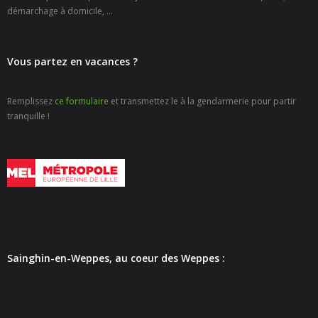
- - Carte Nationale d’Identité
démarchage à domicile, ...
- - Passeport
Vous partez en vacances ?
- - Certification d’identité numérique
Remplissez
ce formulaire
et transmettez le à la gendarmerie pour partir
- Élections
tranquille !
- Etat civil – Recensement
- Mariage ou Pacs
- Agence postale communale
- Culture
Sainghin-en-Weppes, au coeur des Weppes :
- - Billetterie en ligne – Agenda Culturel
- - Médiathèque LA PARENTHÈSE