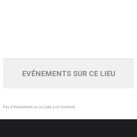
- - Ecole Yann Arthus-Bertrand
- - Ecole Sainte Marie
- - Menus restaurant scolaire
- Loisirs
- - Centres de loisirs
EVÉNEMENTS SUR CE LIEU
- - Mercredis récréatifs
- - Espace jeunes 12 / 17 ans
- - Conseil Municipal Enfants
Pas d'événement su La Liste à ce moment
- - Conseil Municipal Jeunes
- - Recrutement animateurs