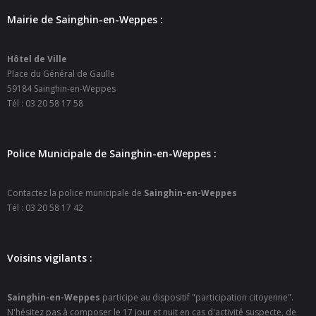
- Petite enfance
Mairie de Sainghin-en-Weppes :
- - Maison de la Petite Enfance De Bulle en Bulles
Hôtel de Ville
Place du Général de Gaulle
- - Micro-Crèches Atomes Crèchus
59184 Sainghin-en-Weppes
Tél : 03 20 58 17 58
- - Micro-Crèches Léa et Léo / Hapili
- - - Hapili Gare par Léa et Léo
Police Municipale de Sainghin-en-Weppes :
- - - Hapili Égalité par Léa et Léo
Contactez la police municipale de
Sainghin-en-Weppes
- Portail Famille
Tél : 03 20 58 17 42
Mairie
Voisins vigilants :
- Horaires d’ouverture
- CNI - Passeport - Certification d'identité numérique
Sainghin-en-Weppes
participe au dispositif "participation citoyenne".
N'hésitez pas à composer le 17 jour et nuit en cas d'activité suspecte, de