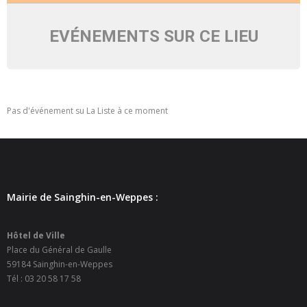
- - Ecole Yann Arthus-Bertrand
EVÉNEMENTS SUR CE LIEU
- - Ecole Sainte Marie
- - Menus restaurant scolaire
- Loisirs
Pas d'événement su La Liste à ce moment
- - Centres de loisirs
- - Mercredis récréatifs
Mairie de Sainghin-en-Weppes :
- - Espace jeunes 12 / 17 ans
- - Conseil Municipal Enfants
Hôtel de Ville
Place du Général de Gaulle
- - Conseil Municipal Jeunes
59184 Sainghin-en-Weppes
Tél : 03 20 58 17 58
- - Recrutement animateurs