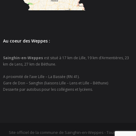
- - Espace culturel « La Scène »
- - Espace Musical
- Emploi Insertion Jeunes
Au coeur des Weppes :
- - la Mission Locale Métropole Sud
- - Nord Emploi
Sainghin-en-Weppes
est situé à 17 km de Lille, 19 km d’Armentières, 23
km de Lens, 27 km de Béthune.
- Gestion des déchets
A proximité de l’axe Lille – La Bassée (RN 41).
- Locations de salles
Gare de Don – Sainghin (liaisons Lille – Lens et Lille – Béthune)
Desserte par autobus pour les collégiens et lycéens.
- Cimetière
- Parc et aires de jeux
- Urbanisme
Site officiel de la commune de Sainghin-en-Weppes - Tous droits
- CCAS