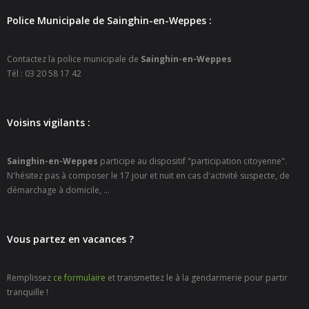
- Petite enfance
Police Municipale de Sainghin-en-Weppes :
- - Maison de la Petite Enfance De Bulle en Bulles
Contactez la police municipale de
Sainghin-en-Weppes
Tél : 03 20 58 17 42
- - Micro-Crèches Atomes Crèchus
- - Micro-Crèches Léa et Léo / Hapili
Voisins vigilants :
- - - Hapili Gare par Léa et Léo
Sainghin-en-Weppes
participe au dispositif "participation citoyenne".
- - - Hapili Égalité par Léa et Léo
N'hésitez pas à composer le 17 jour et nuit en cas d'activité suspecte, de
démarchage à domicile, ...
- Portail Famille
Mairie
Vous partez en vacances ?
- Horaires d’ouverture
Remplissez
ce formulaire
et transmettez le à la gendarmerie pour partir
- CNI - Passeport - Certification d'identité numérique
tranquille !