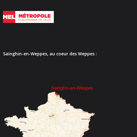
- - Carte Nationale d’Identité
- - Passeport
- - Certification d’identité numérique
- Élections
Sainghin-en-Weppes, au coeur des Weppes :
- Etat civil – Recensement
- Mariage ou Pacs
- Agence postale communale
- Culture
- - Billetterie en ligne – Agenda Culturel
- - Médiathèque LA PARENTHÈSE