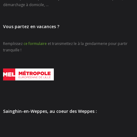
- - Carte Nationale d’Identité
démarchage à domicile, ...
- - Passeport
Vous partez en vacances ?
- - Certification d’identité numérique
Remplissez
ce formulaire
et transmettez le à la gendarmerie pour partir
- Élections
tranquille !
- Etat civil – Recensement
- Mariage ou Pacs
- Agence postale communale
- Culture
Sainghin-en-Weppes, au coeur des Weppes :
- - Billetterie en ligne – Agenda Culturel
- - Médiathèque LA PARENTHÈSE