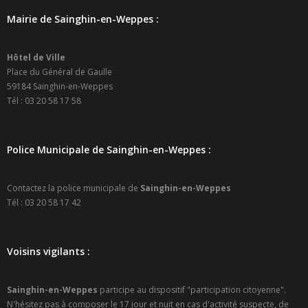
- Petite enfance
Mairie de Sainghin-en-Weppes :
- - Maison de la Petite Enfance De Bulle en Bulles
Hôtel de Ville
Place du Général de Gaulle
- - Micro-Crèches Atomes Crèchus
59184 Sainghin-en-Weppes
Tél : 03 20 58 17 58
- - Micro-Crèches Léa et Léo / Hapili
- - - Hapili Gare par Léa et Léo
Police Municipale de Sainghin-en-Weppes :
- - - Hapili Égalité par Léa et Léo
Contactez la police municipale de
Sainghin-en-Weppes
- Portail Famille
Tél : 03 20 58 17 42
Mairie
Voisins vigilants :
- Horaires d’ouverture
- CNI - Passeport - Certification d'identité numérique
Sainghin-en-Weppes
participe au dispositif "participation citoyenne".
N'hésitez pas à composer le 17 jour et nuit en cas d'activité suspecte, de