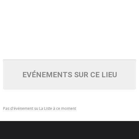
- - Ecole Yann Arthus-Bertrand
- - Ecole Sainte Marie
- - Menus restaurant scolaire
- Loisirs
- - Centres de loisirs
EVÉNEMENTS SUR CE LIEU
- - Mercredis récréatifs
- - Espace jeunes 12 / 17 ans
- - Conseil Municipal Enfants
Pas d'événement su La Liste à ce moment
- - Conseil Municipal Jeunes
- - Recrutement animateurs