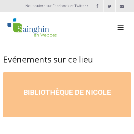
Nous suivre sur Facebook et Twitter :
Actualités
Evénements sur ce lieu
Agenda
Enfance / Jeunesse
- Allocation d’études 2025/2026
BIBLIOTHÈQUE DE NICOLE
- Inscriptions rentrée scolaire 2026-2027
- Vie scolaire
- - Ecole Maternelle Thomas Pesquet