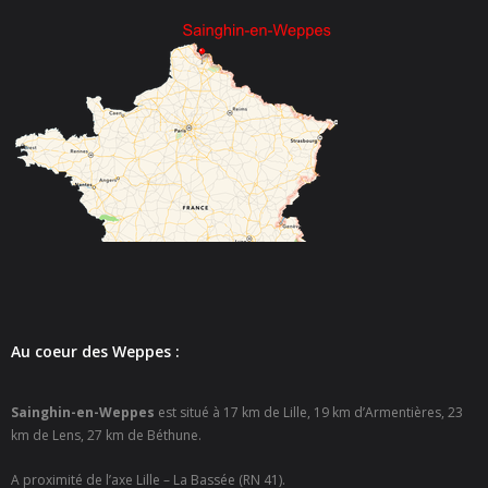
- - Espace culturel « La Scène »
- - Espace Musical
- Emploi Insertion Jeunes
- - la Mission Locale Métropole Sud
- - Nord Emploi
- Gestion des déchets
- Locations de salles
- Cimetière
Au coeur des Weppes :
- Parc et aires de jeux
Sainghin-en-Weppes
est situé à 17 km de Lille, 19 km d’Armentières, 23
- Urbanisme
km de Lens, 27 km de Béthune.
A proximité de l’axe Lille – La Bassée (RN 41).
- CCAS