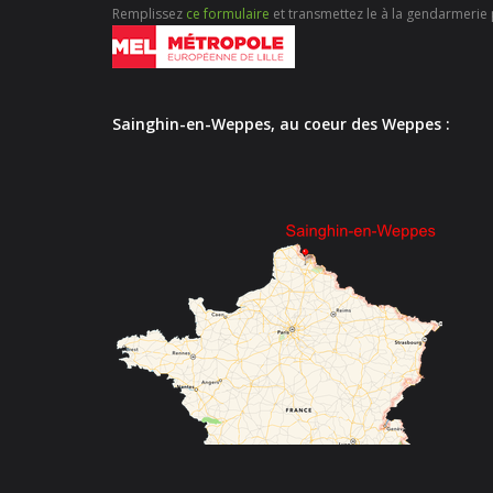
Remplissez
ce formulaire
et transmettez le à la gendarmerie p
Sainghin-en-Weppes, au coeur des Weppes :