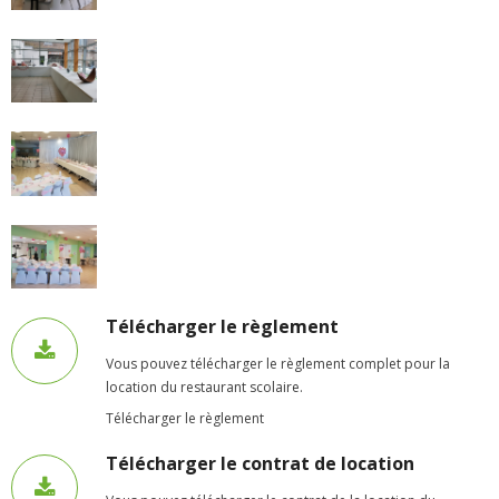
- - Carte Nationale d’Identité
- - Passeport
- - Certification d’identité numérique
- Élections
- Etat civil – Recensement
- Mariage ou Pacs
- Agence postale communale
Télécharger le règlement
- Culture
Vous pouvez télécharger le règlement complet pour la
location du restaurant scolaire.
- - Billetterie en ligne – Agenda Culturel
Télécharger le règlement
- - Médiathèque LA PARENTHÈSE
Télécharger le contrat de location