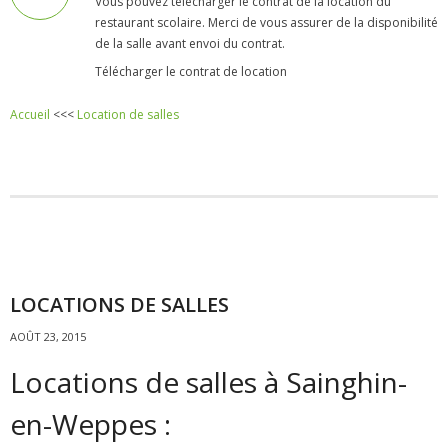
Vous pouvez télécharger le contrat de la location du
- - Espace culturel « La Scène »
restaurant scolaire. Merci de vous assurer de la disponibilité
de la salle avant envoi du contrat.
- - Espace Musical
Télécharger le contrat de location
- Emploi Insertion Jeunes
Accueil
<<<
Location de salles
- - la Mission Locale Métropole Sud
- - Nord Emploi
- Gestion des déchets
- Locations de salles
LOCATIONS DE SALLES
- Cimetière
AOÛT 23, 2015
- Parc et aires de jeux
Locations de salles à Sainghin-
- Urbanisme
en-Weppes :
- CCAS