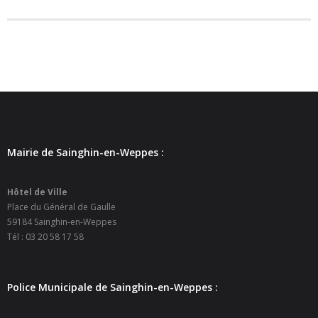
Mairie de Sainghin-en-Weppes :
Hôtel de Ville
Place du Général de Gaulle
59184 Sainghin-en-Weppes
Tél : 03 20 58 17 58
Police Municipale de Sainghin-en-Weppes :