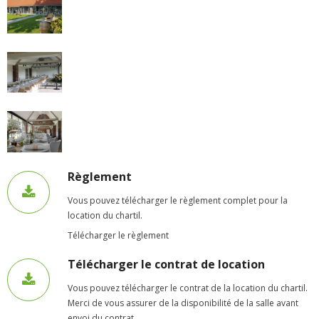
- - Ecole Yann Arthus-Bertrand
- - Ecole Sainte Marie
- - Menus restaurant scolaire
- Loisirs
- - Centres de loisirs
Règlement
- - Mercredis récréatifs
Vous pouvez télécharger le règlement complet pour la
- - Espace jeunes 12 / 17 ans
location du chartil.
Télécharger le règlement
- - Conseil Municipal Enfants
Télécharger le contrat de location
- - Conseil Municipal Jeunes
Vous pouvez télécharger le contrat de la location du chartil.
- - Recrutement animateurs
Merci de vous assurer de la disponibilité de la salle avant
envoi du contrat.